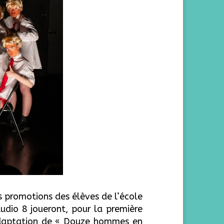
s
promotion
s
d
es
élèves de l’école
tudio 8 joueront, pour la première
 adaptation de « Douze hommes en