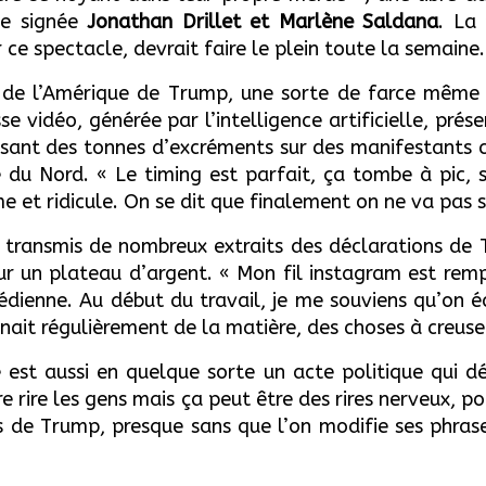
ne signée
Jonathan Drillet et Marlène Saldana
. La
ce spectacle, devrait faire le plein toute la semaine.
 de l’Amérique de Trump, une sorte de farce même si
se vidéo, générée par l’intelligence artificielle, pré
rsant des tonnes d’excréments sur des manifestants 
du Nord. « Le timing est parfait, ça tombe à pic, s
 et ridicule. On se dit que finalement on ne va pas si
t transmis de nombreux extraits des déclarations de 
r un plateau d’argent. « Mon fil instagram est remp
dienne. Au début du travail, je me souviens qu’on é
onnait régulièrement de la matière, des choses à creuse
e est aussi en quelque sorte un acte politique qui d
re rire les gens mais ça peut être des rires nerveux, p
de Trump, presque sans que l’on modifie ses phrases