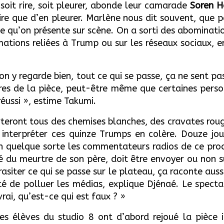
 soit rire, soit pleurer, abonde leur camarade
Soren H
re que d’en pleurer. Marlène nous dit souvent, que pe
e qu’on présente sur scène. On a sorti des abominatio
mations reliées à Trump ou sur les réseaux sociaux, e
 on y regarde bien, tout ce qui se passe, ça ne sent pa
tures de la pièce, peut-être même que certaines pers
 réussi », estime Takumi.
rteront tous des chemises blanches, des cravates rou
nterpréter ces quinze Trumps en colère. Douze jouen
en quelque sorte les commentateurs radios de ce proc
du meurtre de son père, doit être envoyer ou non sur
asiter ce qui se passe sur le plateau, ça raconte auss
é de polluer les médias, explique Djénaé. Le specta
vrai, qu’est-ce qui est faux ? »
les élèves du studio 8 ont d’abord rejoué la pièce i