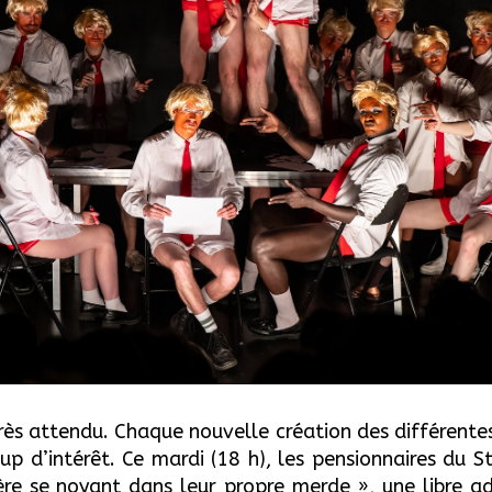
rès attendu.
Chaque nouvelle
création de
s différente
up d’intérêt
. Ce mardi
(18 h)
, les pensionnaires du S
lère se noyant dans leur propre merde », une libre