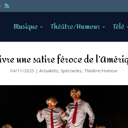
Musique
Théâtre/Humour
Télé
livre une satire féroce de l’Amér
04/11/2025
|
Actualités
,
Spéctacles
,
Théâtre/Humour