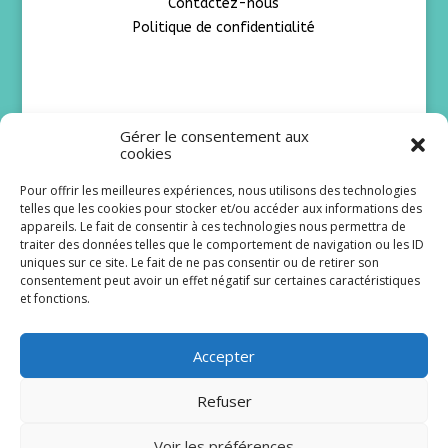
Contactez-nous
Politique de confidentialité
Suivez-nous sur nos réseaux sociaux
Gérer le consentement aux
cookies
Pour offrir les meilleures expériences, nous utilisons des technologies
telles que les cookies pour stocker et/ou accéder aux informations des
appareils. Le fait de consentir à ces technologies nous permettra de
Newsletter
traiter des données telles que le comportement de navigation ou les ID
uniques sur ce site. Le fait de ne pas consentir ou de retirer son
consentement peut avoir un effet négatif sur certaines caractéristiques
Pour recevoir nos dernières informations:
et fonctions.
Votre adresse e-mail*
Votre nom
Accepter
Votre prénom
Refuser
J'accepte les
conditions
Voir les préférences