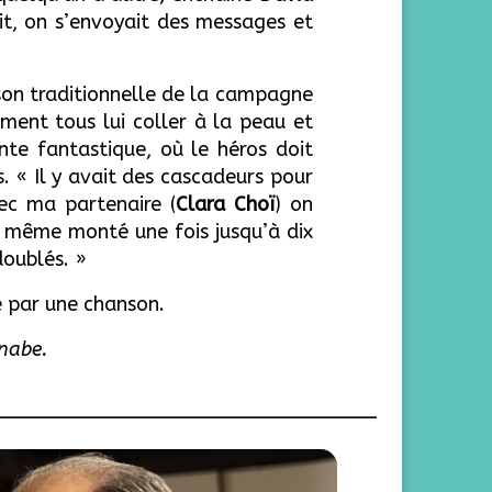
ait, on s’envoyait des messages et
son traditionnelle de la campagne
ment tous lui coller à la peau et
onte fantastique, où le héros doit
s.
« Il y avait des cascadeurs pour
ec ma partenaire (
Clara Choï
) on
st même monté une fois jusqu’à dix
doublés. »
e par une chanson.
anabe.