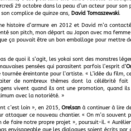
ercredi 29 octobre dans la peau d’un acteur pour son
ec son complice de quinze ans,
David Tomaszewski
.
 histoire d’armure en 2012 et David m’a contacté e
senté son pitch, mon départ au Japon avec ma femme 
uvé que ça pouvait être un bon emballage pour mettre
s de quoi il s’agit, les yokai sont des monstres légen
uvaises pensées qui parasitent parfois l’esprit d’
O
e tournée éreintante pour l’artiste.
« L’idée du film, 
raiter de nombreux thèmes dont la célébrité fait 
gens vivent quand ils ont une promotion, quand ils 
ximum avec la notoriété. »
nt c’est loin », en 2015,
Orelsan
à continuer à lire d
our attaquer ce nouveau chantier. « On m’a souvent p
en de faire notre propre projet », poursuit-il. « Aurélie
pas envisageable que les dialogues soient écrits par