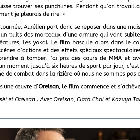
puisse trouver ses punchlines. Pendant qu’on travaill
ent je pleurais de rire. »
 tournée, Aurélien part donc se reposer dans une mai
un puits des morceaux d’une armure qui vont subite
réatures, les yokai. Le film bascule alors dans le c
ènes d’actions et des effets spéciaux spectaculaire
pprendre à tomber, j’ai pris des cours de MMA et av
 un moment jusqu’à six heures de sport par jour, c’e
ne de combat dans la rizière où nous ne sommes pas 
s une œuvre d’
Orelsan
, le film commence et s’achèv
ki et Orelsan . Avec Orelsan, Clara Choi et Kazuya T