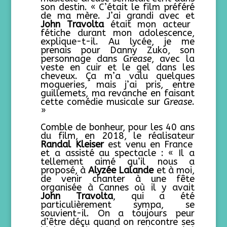
son destin. « C’était le film préféré
de ma mère. J’ai grandi avec et
John Travolta
était mon acteur
fétiche durant mon adolescence,
explique-t-il. Au lycée, je me
prenais pour Danny Zuko, son
personnage dans
Grease
, avec la
veste en cuir et le gel dans les
cheveux. Ça m’a valu quelques
moqueries, mais j’ai pris, entre
guillemets, ma revanche en faisant
cette comédie musicale sur
Grease
.
»
Comble de bonheur, pour les 40 ans
du film, en 2018, le réalisateur
Randal Kleiser
est venu en France
et a assisté au spectacle : « Il a
tellement aimé qu’il nous a
proposé, à
Alyzée Lalande
et à moi,
de venir chanter à une fête
organisée à Cannes où il y avait
John Travolta
, qui a été
particulièrement sympa, se
souvient-il. On a toujours peur
d’être déçu quand on rencontre ses