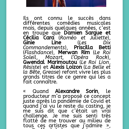
Ils ont connu le succès dans
différentes comédies musicales
mais, depuis quelques années, c’est
en troupe que
Damien Sargue et
Cécilia Cara
(
Roméo et Juliette
),
Ginie Line
(
Les Dix
Commandements
),
Priscilla Betti
(
Flashdance
),
Merwan Rim
(
Le Roi
Soleil
,
Mozart, l’Opéra Rock
),
Gwendal Marimoutou
(
Le Roi Lion
,
Résiste
) et
Alexis Loizon
(
La Belle et
la Bête
,
Grease
) refont vivre les plus
grands titres de ce genre qui les a
fait connaître.
« Quand
Alexandre Sorin
, le
producteur m’a proposé ce concept
juste après la pandémie de Covid et
quand j’ai vu le reste du casting, je
me suis dit que c’était un vrai
challenge. Je me suis senti très
flatté de me trouver au milieu de
tous ces artistes que j’admire »,