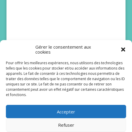
Gérer le consentement aux
cookies
Pour offrir les meilleures expériences, nous utilisons des technologies
telles que les cookies pour stocker et/ou accéder aux informations des
DNA : Juliette Mabilat
appareils. Le fait de consentir à ces technologies nous permettra de
traiter des données telles que le comportement de navigation ou les ID
attendait une belle
uniques sur ce site. Le fait de ne pas consentir ou de retirer son
histoire pour Lizzie
consentement peut avoir un effet négatif sur certaines caractéristiques
et fonctions.
Même si elle ne fait pas partie du casting de la
première heure, Juliette Mabilat a désormais un
Accepter
sacré vécu dans la série...
Refuser
Lire plus