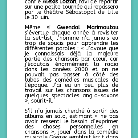
confie
Alexis Loizon
, ravi de repartir
sur une petite tournée qui repassera
par le théâtre Sébastopol de Lille
le 30 juin.
Même si
Gwendal Marimoutou
s’évertue chaque année à revisiter
la set-list, l’homme n’a jamais eu
trop de soucis pour apprendre les
différentes paroles : « J’avoue que
je connaissais déjà la majeure
partie des chansons par cœur, car
j’écoutais énormément la radio
dans les années 2000 et on ne
pouvait pas passer à côté des
tubes des comédies musicales de
l’époque. J’ai eu un peu plus de
travail sur les chansons issues de
quelques spectacles anglo-saxons
», sourit-il.
S’il n’a jamais cherché à sortir des
albums en solo, estimant « ne pas
avoir ressenti le besoin d’exprimer
des choses personnelles en
chansons », jouer dans la comédie
musicale
Grease
semblait écrit dans