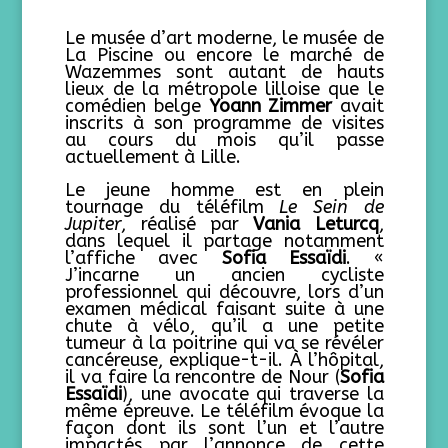
Le musée d’art moderne, le musée de
La Piscine ou encore le marché de
Wazemmes sont autant de hauts
lieux de la métropole lilloise que le
comédien belge
Yoann Zimmer
avait
inscrits à son programme de visites
au cours du mois qu’il passe
actuellement à Lille.
Le jeune homme est en plein
tournage du téléfilm
Le Sein de
Jupiter
, réalisé par
Vania Leturcq
,
dans lequel il partage notamment
l’affiche avec
Sofia Essaïdi
.
«
J’incarne un ancien cycliste
professionnel qui découvre, lors d’un
examen médical faisant suite à une
chute à vélo, qu’il a une petite
tumeur à la poitrine qui va se révéler
cancéreuse, explique-t-il. À l’hôpital,
il va faire la rencontre de Nour (
Sofia
Essaïdi
), une avocate qui traverse la
même épreuve. Le téléfilm évoque la
façon dont ils sont l’un et l’autre
impactés par l’annonce de cette