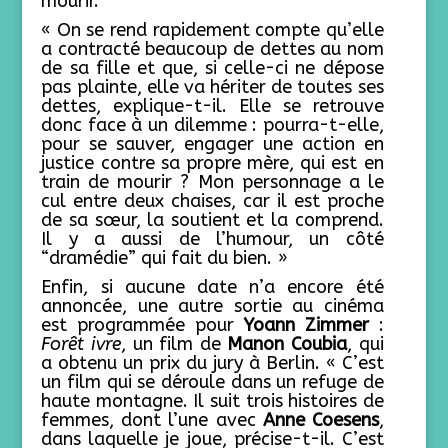
mourir.
« On se rend rapidement compte qu’elle
a contracté beaucoup de dettes au nom
de sa fille et que, si celle-ci ne dépose
pas plainte, elle va hériter de toutes ses
dettes, explique-t-il. Elle se retrouve
donc face à un dilemme : pourra-t-elle,
pour se sauver, engager une action en
justice contre sa propre mère, qui est en
train de mourir ? Mon personnage a le
cul entre deux chaises, car il est proche
de sa sœur, la soutient et la comprend.
Il y a aussi de l’humour, un côté
“dramédie” qui fait du bien. »
Enfin, si aucune date n’a encore été
annoncée, une autre sortie au cinéma
est programmée pour
Yoann Zimmer
:
Forêt ivre
, un film de
Manon Coubia
, qui
a obtenu un prix du jury à Berlin. « C’est
un film qui se déroule dans un refuge de
haute montagne. Il suit trois histoires de
femmes, dont l’une avec
Anne Coesens
,
dans laquelle je joue, précise-t-il. C’est