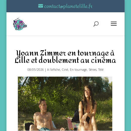
contact@planetelille.fr
Yoann Zimmer en tournage à
Lille et doublement au cinéma
08/05/2026
|
A l'affiche
,
Ciné
,
En tournage
,
Séries
,
Télé