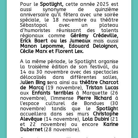
Pour le
Spotlight,
cette année 2025 est
aussi synonyme de quinzième
anniversaire qu’il fêtera avec une soirée
spéciale, le 18 novembre au théâtre
Sébastopol avec un plateau
d’humoristes réunissant des talents
régionaux comme
Gérémy Crédeville,
Erick Baert ou les Jumeaux
mais aussi
Manon Lepomme, Edouard Deloignon,
Cécile Marx et Florent Lex.
A la même période, le Spotlight organise
la troisième édition de son festival, du
14 au 30 novembre avec des spectacles
délocalisés dans différentes salles,
J
ulien Bing s
era ainsi au
théâtre Charcot
de Marcq
(19 novembre),
Tristan Lucas
aux
Enfants terribles
à Marquette (26
novembre), l’immense
Pierre Richard
à
l’espace culturel de Bondues (30
novembre) tandis que le
Spotligh
t
accueillera dans ses murs
Christophe
Alevêque
(14 novembre),
Lola Dubini
(21
et 22 novembre) ou encore
Karine
Dubernet
(28 novembre).