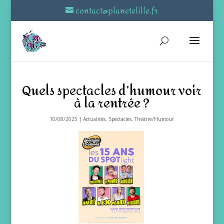
contact@planetelille.fr
Quels spectacles d’humour voir
à la rentrée ?
10/08/2025
|
Actualités
,
Spéctacles
,
Théâtre/Humour