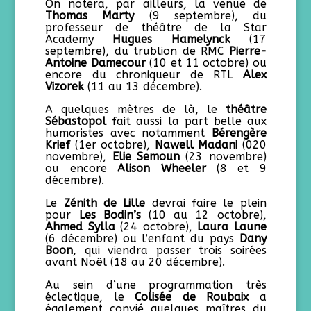
On notera, par ailleurs, la venue de
Thomas Marty
(9 septembre), du
professeur de théâtre de la Star
Academy
Hugues Hamelynck
(17
septembre), du trublion de RMC
Pierre-
Antoine Damecour
(10 et 11 octobre) ou
encore du chroniqueur de RTL
Alex
Vizorek
(11 au 13 décembre).
A quelques mètres de là, le
théâtre
Sébastopol
fait aussi la part belle aux
humoristes avec notamment
Bére
n
gère
Krief
(1er octobre),
Nawell Madani
(020
novembre),
Elie Semoun
(23 novembre)
ou encore
Alison Wheeler
(8 et 9
décembre).
Le
Zénith de Lille
devrai faire le plein
pour
Les Bodin’s
(10 au 12 octobre),
Ahmed Sylla
(24 octobre),
Laura Laune
(6 décembre) ou l’enfant du pays
Dany
Boon
, qui viendra passer trois soirées
avant Noël (18 au 20 décembre).
Au sein d’une programmation très
éclectique, le
Colisée de Roubaix
a
également convié quelques maîtres du