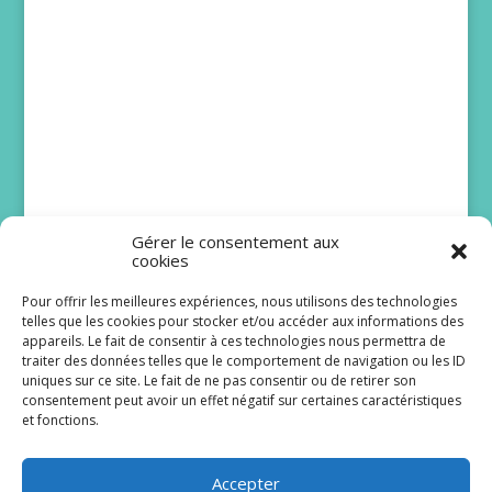
Gérer le consentement aux
cookies
Pour offrir les meilleures expériences, nous utilisons des technologies
telles que les cookies pour stocker et/ou accéder aux informations des
DNA : Juliette Mabilat
appareils. Le fait de consentir à ces technologies nous permettra de
traiter des données telles que le comportement de navigation ou les ID
attendait une belle
uniques sur ce site. Le fait de ne pas consentir ou de retirer son
histoire pour Lizzie
consentement peut avoir un effet négatif sur certaines caractéristiques
et fonctions.
Même si elle ne fait pas partie du casting de la
première heure, Juliette Mabilat a désormais un
Accepter
sacré vécu dans la série...