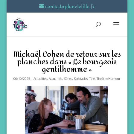
contact@planetelille.fr
Michaël Cohen de retour sur les
planches dans « Le bourgeois
gentilhomme »
06/10/2025
|
Actualités
,
Actualités
,
Séries
,
Spéctacles
,
Télé
,
Théâtre/Humour