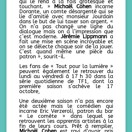
qui le rend à la fois grotesque et
touchant. »
Micha
ë
l Cohen
incarne
Dorante, un comte désargenté qui se
lie d’amitié avec monsieur Jourdain
dans le but de lui taxer son argent. «
On n’a pas changé une ligne du
dialogue mais on a l’impression que
c’est moderne.
Jérémie Lippmann
a
fait une mise en scène incroyable et
on se délecte chaque soir de la jouer.
C’est quand même une pièce du
patron », sourit-il.
Les fans de « Tout pour la lumière »
peuvent également le retrouver du
lundi au vendredi à 17 h 30 dans la
série quotidienne de TF1, dont la
première saison s’achève le 17
octobre,
Une deuxième saison n’a pas encore
été actée mais le comédien qui
incarne Eric Verzeroli, patron du bar
« Le comète » dans lequel se
retrouvent les apprentis artistes à la
fin de leurs cours. Prêt à rempiler,
Micha
ë
l Cohen
est ravi d’avoir pris