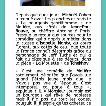
Depuis quelques jours,
Micha
ë
l Cohen
a renoué avec les planches et revisite
« Le bourgeois gentilhomme » de
Molière, aux côtés de J
ean-Paul
Rouve,
au théâtre Antoine à Paris.
Presque un retour aux sources pour le
comédien qui a appris le métier dans
la classe d’
Isabelle Nanty
, au cours
Florent, aux cotés de celui que toute
la France connaît désormais grâce au
personnage de Jeff Tuche et qui a
fait du classique à ses débuts, dans
la pièce « La Mouette » de
Tchekhov
.
« C’est une comédie de
Molière
totalement déjantée que j’avais lue
quand j’étais jeune mais que je
n’avais pas vue à ‘époque. C’est
intemporel, ça parle à tous »,
explique-t-il. « Monsieur Jourdain est
un bourgeois qui rêve de noblesse
mais il n’a pas du tout les codes,
poursuit-il. Il essaie de les acheter, ce