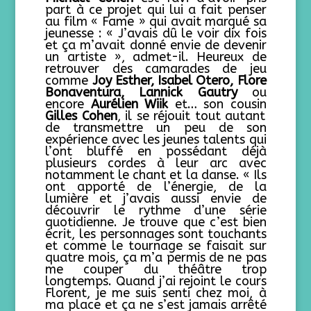
part à ce projet qui lui a fait penser
au film « Fame » qui avait marqué sa
jeunesse : « J’avais dû le voir dix fois
et ça m’avait donné envie de devenir
un artiste », admet-il. Heureux de
retrouver des camarades de jeu
comme
Joy Esther, Isabel Otero, Flore
Bonaventura, Lannick Gautry
ou
encore
Aurélien Wiik
et… son cousin
Gilles Cohen
, il se réjouit tout autant
de transmettre un peu de son
expérience avec les jeunes talents qui
l’ont bluffé en possédant déjà
plusieurs cordes à leur arc avec
notamment le chant et la danse. « Ils
ont apporté de l’énergie, de la
lumière et j’avais aussi envie de
découvrir le rythme d’une série
quotidienne. Je trouve que c’est bien
écrit, les personnages sont touchants
et comme le tournage se faisait sur
quatre mois, ça m’a permis de ne pas
me couper du théâtre trop
longtemps. Quand j’ai rejoint le cours
Florent, je me suis senti chez moi, à
ma place et ça ne s’est jamais arrêté