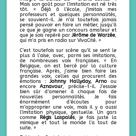
Mais son goût pour l’imitation est né très
tôt. « Déjà à l’école, j’imitais mes
professeurs et quelques personnalités,
se souvient-il. Je n’ai toutefois jamais
pensé pouvoir en faire un métier, jusqu’à
ce que je gagne un concours amateur et
que je sois repéré par
Jérôme de Warzée
,
qui m’a pris en radio sur VivaCité. »
C’est toutefois sur scène qu’il se sent le
plus à l’aise, avec, parmi ses imitations,
de nombreuses voix françaises. « En
Belgique, on est bercé par la culture
française. Après, j’aime bien faire les
grandes voix, celles qui procurent des
émotions :
Johnny Hallyday, Arno
ou
encore
Aznavour
, précise-t-il. J’essaie
bien sûr d’amener à chaque fois de
nouvelles personnalités. Je fais
énormément d’écoutes pour
m’approprier une voix, mais il y a aussi
l’imitation physique, gestuelle. Un gars
comme
Régis Laspalès
, je fais juste la
mimique et tout le monde l’a tout de
suite. »