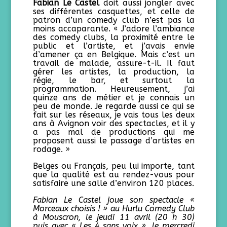
Fabian Le Castel
doit aussi jongler avec
ses différentes casquettes, et celle de
patron d’un comedy club n’est pas la
moins accaparante. « J’adore l’ambiance
des comedy clubs, la proximité entre le
public et l’artiste, et j’avais envie
d’amener ça en Belgique. Mais c’est un
travail de malade, assure-t-il. Il faut
gérer les artistes, la production, la
régie, le bar, et surtout la
programmation. Heureusement, j’ai
quinze ans de métier et je connais un
peu de monde. Je regarde aussi ce qui se
fait sur les réseaux, je vais tous les deux
ans à Avignon voir des spectacles, et il y
a pas mal de productions qui me
proposent aussi le passage d’artistes en
rodage. »
Belges ou Français, peu lui importe, tant
que la qualité est au rendez-vous pour
satisfaire une salle d’environ 120 places.
Fabian Le Castel joue son spectacle «
Morceaux choisis ! » au Hurlu Comedy Club
à Mouscron, le jeudi 11 avril (20 h 30)
puis avec « Les 4 sans voix », le mercredi