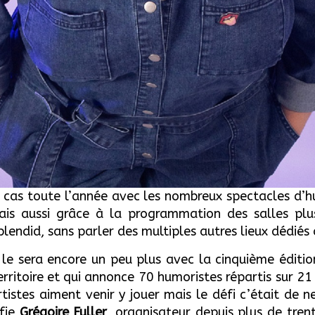
u le cas toute l’année avec les nombreux spectacles 
is aussi grâce à la programmation des salles plu
plendid, sans parler des multiples autres lieux dédiés
le sera encore un peu plus avec la cinquième édition
territoire et qui annonce 70 humoristes répartis sur 2
rtistes aiment venir y jouer mais le défi c’était de n
nfie
Grégoire Fuller
, organisateur depuis plus de tren