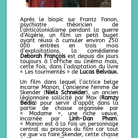
Après le biopic sur Frantz Fanon,
psychiatre théoricien de
l’anticolonialisme pendant la guerre
d’Algérie, un film un petit buget
ayant réussi à cumuler environ 250
000 entrées en trois mois
d’exploitations, la comédienne
Deborah François
est depuis dix jours
toujours à l’affiche au cinéma mais,
cette fois, dans l’adaptation du livre
« Les tourmentés » de
Lucas Belvaux.
Un film dans lequel l’actrice belge
incarne Manon, l’ancienne femme de
Skender (
Niels Schneider
), un ancien
légionnaire sollicité par Max (
Ramzy
Bedia
) pour servir d’appât dans la
partie de chasse organisée par
« Madame », une riche veuve,
incarnée par
Linh-Dan
Pham
.
« Manon est à la fois un personnage
central au proopos du film car tout
ce que va faire Skender, cette chasse