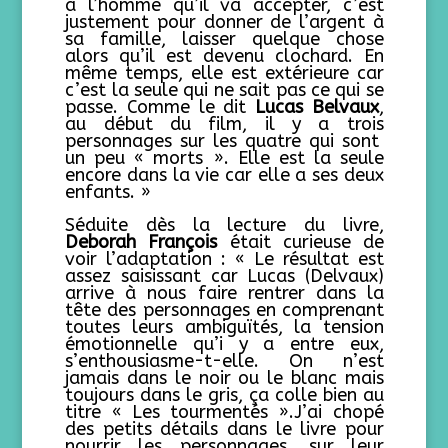
à l’homme qu’il va accepter, c’est
justement pour donner de l’argent à
sa famille, laisser quelque chose
alors qu’il est devenu clochard. En
même temps, elle est extérieure car
c’est la seule qui ne sait pas ce qui se
passe. Comme le dit
Lucas Belvaux
,
au début du film, il y a trois
personnages sur les quatre qui sont
un peu « morts ». Elle est la seule
encore dans la vie car elle a ses deux
enfants. »
Séduite dès la lecture du livre,
Deborah François
était curieuse de
voir l’adaptation : « Le résultat est
assez saisissant car Lucas (Delvaux)
arrive à nous faire rentrer dans la
tête des personnages en comprenant
toutes leurs ambiguïtés, la tension
émotionnelle qu’i y a entre eux,
s’enthousiasme-t-elle. On n’est
jamais dans le noir ou le blanc mais
toujours dans le gris, ça colle bien au
titre « Les tourmentés ».J’ai chopé
des petits détails dans le livre pour
nourrir les personnages, sur leur