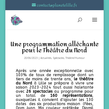
contact@planetelille.fr
Une programmation alléchante
pour le Théâtre du Nord
20/06/2023
|
Actualités
,
Spéctacles
,
Théâtre/Humour
Après une année exceptionnelle avec
103% de taux de remplissage dont un
tiers de moins de trente ans,
le théâtre
du Nord
à Lille se prépare à vivre une
saison 2023-2024 tout aussi haletante
avec
26 spectacles
au programme pour
un total de
160 représentations
,
auxquelles il convient d’ajouter les 130
dates des six productions maison (Fées,
Dom Juan, Ma couleur préférée, Djamil