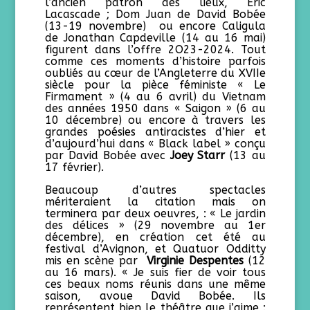
l’ancien patron des lieux, Eric
Lacascade ; Dom Juan de David Bobée
(13-19 novembre) ou encore Caligula
de Jonathan Capdeville (14 au 16 mai)
figurent dans l’offre 2O23-2024. Tout
comme ces moments d’histoire parfois
oubliés au cœur de l’Angleterre du XVIIe
siècle pour la pièce féministe « Le
Firmament » (4 au 6 avril) du Vietnam
des années 1950 dans « Saigon » (6 au
10 décembre) ou encore à travers les
grandes poésies antiracistes d’hier et
d’aujourd’hui dans « Black label » conçu
par David Bobée avec
Joey Starr
(13 au
17 février).
Beaucoup d’autres spectacles
mériteraient la citation mais on
terminera par deux oeuvres, : « Le jardin
des délices » (29 novembre au 1er
décembre), en création cet été au
festival d’Avignon, et Quatuor Odditty
mis en scène par
Virginie Despentes
(12
au 16 mars). « Je suis fier de voir tous
ces beaux noms réunis dans une même
saison, avoue David Bobée. Ils
représentent bien le théâtre que j’aime :