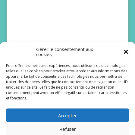
Gérer le consentement aux
cookies
Pour offrir les meilleures expériences, nous utilisons des technologies
telles que les cookies pour stocker et/ou accéder aux informations des
DNA : Juliette Mabilat
appareils. Le fait de consentir à ces technologies nous permettra de
traiter des données telles que le comportement de navigation ou les ID
attendait une belle
uniques sur ce site. Le fait de ne pas consentir ou de retirer son
histoire pour Lizzie
consentement peut avoir un effet négatif sur certaines caractéristiques
et fonctions.
Même si elle ne fait pas partie du casting de la
première heure, Juliette Mabilat a désormais un
Accepter
sacré vécu dans la série...
Refuser
Lire plus