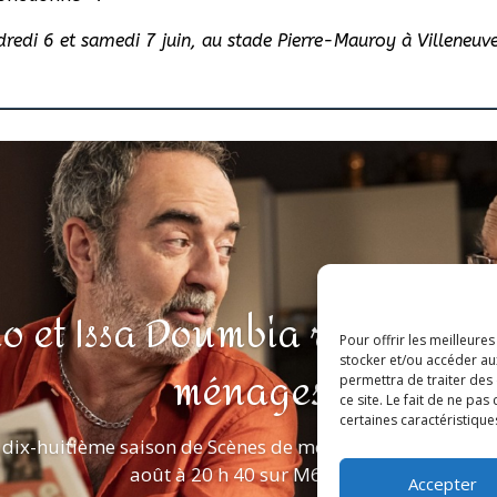
ndredi 6 et samedi 7 juin, au stade Pierre-Mauroy à Villeneuv
o et Issa Doumbia rejoignent
Pour offrir les meilleure
stocker et/ou accéder au
ménages
permettra de traiter des
ce site. Le fait de ne pa
certaines caractéristique
 dix-huitième saison de Scènes de ménages est program
août à 20 h 40 sur M6. De...
Accepter