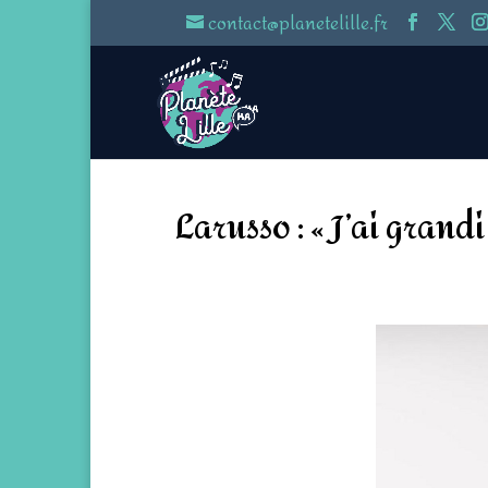
contact@planetelille.fr
Larusso : « J’ai gran