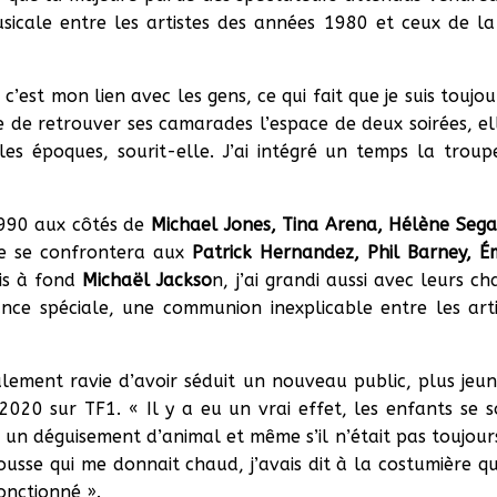
icale entre les artistes des années 1980 et ceux de la
 c’est mon lien avec les gens, ce qui fait que je suis toujo
e de retrouver ses camarades l’espace de deux soirées, ell
s les époques, sourit-elle. J’ai intégré un temps la troup
1990 aux côtés de
Michael Jones, Tina Arena,
Hélène Sega
le se confrontera aux
Patrick Hernandez, Phil Barney, 
ais à fond
Michaël Jackso
n, j’ai grandi aussi avec leurs c
ance spéciale, une communion inexplicable entre les art
lement ravie d’avoir séduit un nouveau public, plus jeune
20 sur TF1. « Il y a eu un vrai effet, les enfants se 
un déguisement d’animal et même s’il n’était pas toujour
usse qui me donnait chaud, j’avais dit à la costumière qu
fonctionné ».