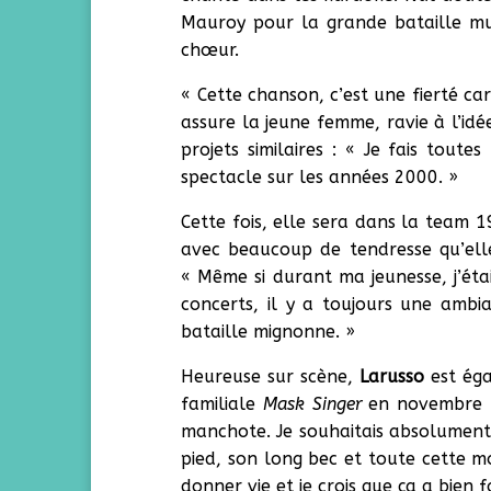
Mauroy pour la grande bataille mus
chœur.
« Cette chanson, c’est une fierté car
assure la jeune femme, ravie à l’idé
projets similaires : « Je fais toute
spectacle sur les années 2000. »
Cette fois, elle sera dans la team 
avec beaucoup de tendresse qu’el
« Même si durant ma jeunesse, j’ét
concerts, il y a toujours une ambi
bataille mignonne. »
Heureuse sur scène,
Larusso
est éga
familiale
Mask Singer
en novembre 20
manchote. Je souhaitais absolument 
pied, son long bec et toute cette mo
donner vie et je crois que ça a bien 