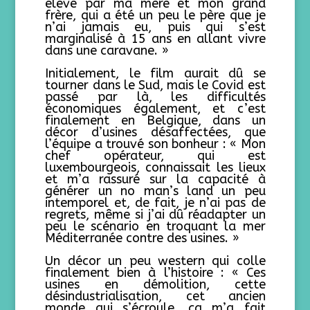
élevé par ma mère et mon grand
frère, qui a été un peu le père que je
n’ai jamais eu, puis qui s’est
marginalisé à 15 ans en allant vivre
dans une caravane. »
Initialement, le film aurait dû se
tourner dans le Sud, mais le Covid est
passé par là, les difficultés
économiques également, et c’est
finalement en Belgique, dans un
décor d’usines désaffectées, que
l’équipe a trouvé son bonheur : « Mon
chef opérateur, qui est
luxembourgeois, connaissait les lieux
et m’a rassuré sur la capacité à
générer un no man’s land un peu
intemporel et, de fait, je n’ai pas de
regrets, même si j’ai dû réadapter un
peu le scénario en troquant la mer
Méditerranée contre des usines. »
Un décor un peu western qui colle
finalement bien à l’histoire : « Ces
usines en démolition, cette
désindustrialisation, cet ancien
monde qui s’écroule, ça m’a fait