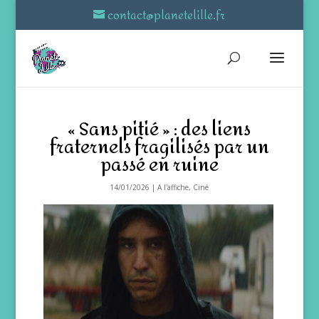
contact@planetelille.fr
« Sans pitié » : des liens
fraternels fragilisés par un
passé en ruine
14/01/2026
|
A l'affiche
,
Ciné