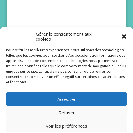
Gérer le consentement aux
cookies
Pour offrir les meilleures expériences, nous utilisons des technologies
telles que les cookies pour stocker et/ou accéder aux informations des
DNA : Juliette Mabilat
appareils. Le fait de consentir à ces technologies nous permettra de
traiter des données telles que le comportement de navigation ou les ID
attendait une belle
uniques sur ce site. Le fait de ne pas consentir ou de retirer son
histoire pour Lizzie
consentement peut avoir un effet négatif sur certaines caractéristiques
et fonctions.
Même si elle ne fait pas partie du casting de la
première heure, Juliette Mabilat a désormais un
Accepter
sacré vécu dans la série...
Refuser
Lire plus
Voir les préférences