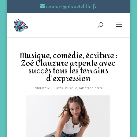
contact@planetelille.fr
Musique, comédie, écriture :
Zoé Clauzure arpente avec
succès tous les terrains
d’expression
28/09/2025
|
Livres
,
Musique
,
Talents en herbe