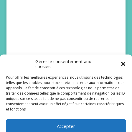
Gérer le consentement aux
cookies
Pour offrir les meilleures expériences, nous utilisons des technologies
telles que les cookies pour stocker et/ou accéder aux informations des
Bruno Solo et Issa
appareils. Le fait de consentir à ces technologies nous permettra de
traiter des données telles que le comportement de navigation ou les ID
Doumbia rejoignent
uniques sur ce site. Le fait de ne pas consentir ou de retirer son
Scènes de ménages
consentement peut avoir un effet négatif sur certaines caractéristiques
et fonctions.
Le lancement de la dix-huitième saison de
Scènes de ménages est programmé pour le lundi
Accepter
24 août à 20 h 40 sur M6. De...