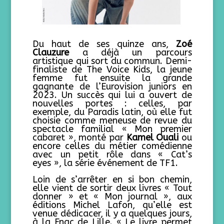
Du haut de ses quinze ans,
Zoé
Clauzure
a déjà un parcours
artistique qui sort du commun. Demi-
finaliste de The Voice Kids, la jeune
femme fut ensuite la grande
gagnante de l’Eurovision juniors en
2023. Un succès qui lui a ouvert de
nouvelles portes : celles, par
exemple, du Paradis latin, où elle fut
choisie comme meneuse de revue du
spectacle familial « Mon premier
cabaret », monté par
Kamel Ouali
ou
encore celles du métier comédienne
avec un petit rôle dans « Cat’s
eyes », la série événement de TF1.
Loin de s’arrêter en si bon chemin,
elle vient de sortir deux livres « Tout
donner » et « Mon journal », aux
éditions Michel Lafon, qu’elle est
venue dédicacer, il y a quelques jours,
à la Fnac de Lille. « Le livre permet