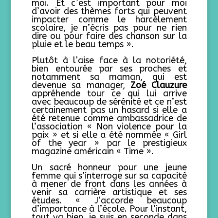
moi. Et c’est important pour moi
d’avoir des thèmes forts qui peuvent
impacter comme le harcèlement
scolaire, je n’écris pas pour ne rien
dire ou pour faire des chanson sur la
pluie et le beau temps ».
Plutôt à l’aise face à la notoriété,
bien entourée par ses proches et
notamment sa maman, qui est
devenue sa manager,
Zoé Clauzure
appréhende tour ce qui lui arrive
avec beaucoup de sérénité et ce n’est
certainement pas un hasard si elle a
été retenue comme ambassadrice de
l’association « Non violence pour la
paix » et si elle a été nommée « Girl
of the year » par le prestigieux
magazine américain « Time ».
Un sacré honneur pour une jeune
femme qui s’interroge sur sa capacité
à mener de front dans les années à
venir sa carrière artistique et ses
études. « J’accorde beaucoup
d’importance à l’école. Pour l’instant,
tout va bien, je suis en seconde dans