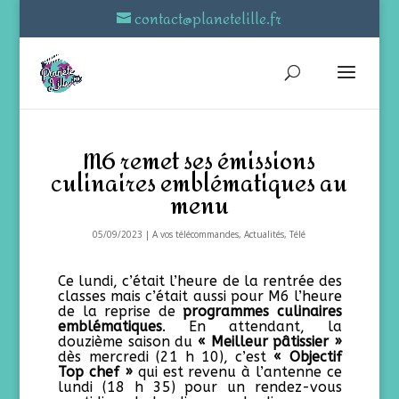
contact@planetelille.fr
M6 remet ses émissions
culinaires emblématiques au
menu
05/09/2023
|
A vos télécommandes
,
Actualités
,
Télé
Ce lundi, c’était l’heure de la rentrée des
classes mais c’était aussi pour M6 l’heure
de la reprise de
programmes culinaires
emblématiques
. En attendant, la
douzième saison du
« Meilleur pâtissier »
dès mercredi (21 h 10), c’est
« Objectif
Top chef »
qui est revenu à l’antenne ce
lundi (18 h 35) pour un rendez-vous