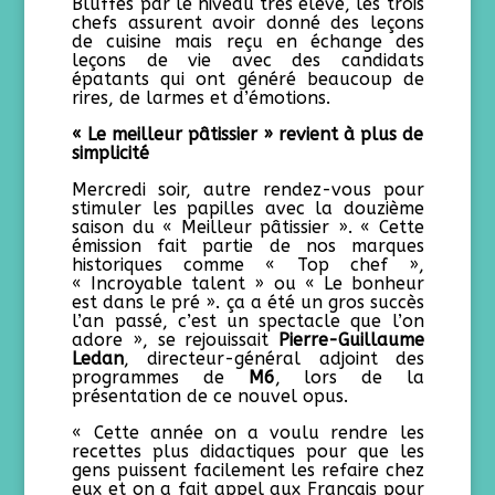
Bluffés par le niveau très élevé, les trois
chefs assurent avoir donné des leçons
de cuisine mais reçu en échange des
leçons de vie avec des candidats
épatants qui ont généré beaucoup de
rires, de larmes et d’émotions.
« Le meilleur pâtissier » revient à plus de
simplicité
Mercredi soir, autre rendez-vous pour
stimuler les papilles avec la douzième
saison du « Meilleur pâtissier ». « Cette
émission fait partie de nos marques
historiques comme « Top chef »,
« Incroyable talent » ou « Le bonheur
est dans le pré ». ça a été un gros succès
l’an passé, c’est un spectacle que l’on
adore », se rejouissait
Pierre-Guillaume
Ledan
, directeur-général adjoint des
programmes de
M6
, lors de la
présentation de ce nouvel opus.
« Cette année on a voulu rendre les
recettes plus didactiques pour que les
gens puissent facilement les refaire chez
eux et on a fait appel aux Français pour