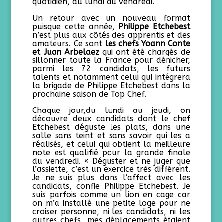
quotidien, du lundi au vendredi.
Un retour avec un nouveau format
puisque cette année,
Philippe Etchebest
n’est plus aux côtés des apprentis et des
amateurs. Ce sont
les chefs Yoann Conte
et Juan Arbelaez
qui ont été chargés de
sillonner toute la France pour dénicher,
parmi les 72 candidats, les futurs
talents et notamment celui qui intégrera
la brigade de Philippe Etchebest dans la
prochaine saison de Top Chef.
Chaque jour,du lundi au jeudi, on
découvre deux candidats dont le chef
Etchebest déguste les plats, dans une
salle sans teint et sans savoir qui les a
réalisés, et celui qui obtient la meilleure
note est qualifié pour la grande finale
du vendredi. « Déguster et ne juger que
l’assiette, c’est un exercice très différent.
Je ne suis plus dans l’affect avec les
candidats, confie Philippe Etchebest. Je
suis parfois comme un lion en cage car
on m’a installé une petite loge pour ne
croiser personne, ni les candidats, ni les
autres chefs, mes déplacements étaient