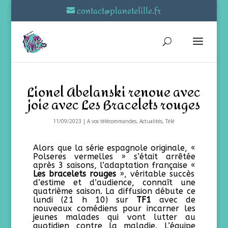
contact@planetelille.fr
Lionel Abelanski renoue avec
joie avec Les Bracelets rouges
11/09/2023
|
A vos télécommandes
,
Actualités
,
Télé
Alors que la série espagnole originale, «
Polseres vermelles » s’était arrêtée
après 3 saisons, l’adaptation française «
Les bracelets rouges
», véritable succès
d’estime et d’audience, connaît une
quatrième saison. La diffusion débute ce
lundi (21 h 10) sur
TF1
avec de
nouveaux comédiens pour incarner les
jeunes malades qui vont lutter au
quotidien contre la maladie. L’équipe