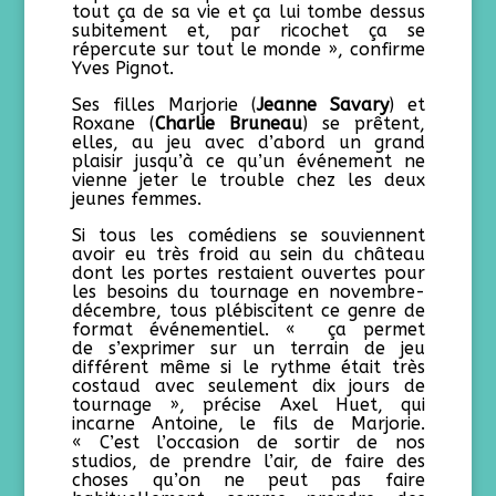
tout ça de sa vie et ça lui tombe dessus
subitement et, par ricochet ça se
répercute sur tout le monde », confirme
Yves Pignot.
Ses filles Marjorie (
Jeanne Savary
) et
Roxane (
Charlie Bruneau
) se prêtent,
elles, au jeu avec d’abord un grand
plaisir jusqu’à ce qu’un événement ne
vienne jeter le trouble chez les deux
jeunes femmes.
Si tous les comédiens se souviennent
avoir eu très froid au sein du château
dont les portes restaient ouvertes pour
les besoins du tournage en novembre-
décembre, tous plébiscitent ce genre de
format événementiel. « ça permet
de s’exprimer sur un terrain de jeu
différent même si le rythme était très
costaud avec seulement dix jours de
tournage », précise Axel Huet, qui
incarne Antoine, le fils de Marjorie.
« C’est l’occasion de sortir de nos
studios, de prendre l’air, de faire des
choses qu’on ne peut pas faire