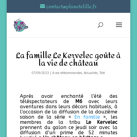
contact@planetelille.fr
La famille Le Kervelec goûte à
la vie de château
07/09/2023
|
A vos télécommandes
,
Actualités
,
Télé
Après avoir enchanté l’été des
téléspectateurs de
M6
avec leurs
aventures dans leurs décors habituels, à
l’occasion de la diffusion de la douzième
saison de la série «
En famille
», les
membres de la tribu
Le Kervelec
prennent du galon ce jeudi soir avec la
diffusion d’un prime de 52 minutes