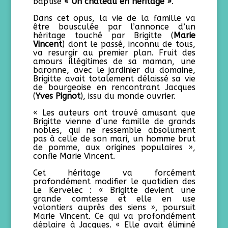
baptisé
« Un château en héritage »
.
Dans cet opus, la vie de la famille va
être bousculée par l’annonce d’un
héritage touché par Brigitte (
Marie
Vincent
) dont le passé, inconnu de tous,
va resurgir au premier plan. Fruit des
amours illégitimes de sa maman, une
baronne, avec le jardinier du domaine,
Brigitte avait totalement délaissé sa vie
de bourgeoise en rencontrant Jacques
(
Yves Pignot
), issu du monde ouvrier.
« Les auteurs ont trouvé amusant que
Brigitte vienne d’une famille de grands
nobles, qui ne ressemble absolument
pas à celle de son mari, un homme brut
de pomme, aux origines populaires »,
confie Marie Vincent.
Cet héritage va forcément
profondément modifier le quotidien des
Le Kervelec : « Brigitte devient une
grande comtesse et elle en use
volontiers auprès des siens », poursuit
Marie Vincent. Ce qui va profondément
déplaire à Jacques. « Elle avait éliminé