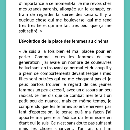
d’importance à ce moment-là.
Je
me revois chez
mes grands-parents, allongée sur le canapé, en
train de regarder la soirée des César
s
.
Il
y a
quelque chose qui me bouleverse, qui me rend
très très fière, qui me fait très peur que ça me
soit retiré
. »
L’évolution
de la place des femmes
au cinéma
«
J
e suis
à la fois
bien
et mal
placée
pour en
parler. C
omme toutes les femmes de ma
génération,
j’ai
avalé un nombre de couleuvres
hallucinant en trouvant ça normal
et
du coup
il y
a plein de comportements
devant lesquels
mes
filles sont
outrées
qui ne me choquent pas et je
peux
parfois
trouve
r le regard de ces jeunes
femmes
un peu excessi
f
, avec un discours un peu
radical.
J
e me dis
que
ce combat mériterait un
petit peu de nuance, mais en même temps, je
comprends que les femmes soient énervées par
tant d’oppressio
n. J
e pense qu’à ma façon j’ai
apporté ma pierre à l’édifice du féminisme en
étant qui je suis. Ce n’est sans doute pas suffisant
mais les choses changent
. J’ai fait un film