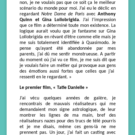
non,
je
ne voulais pas
que
ce soit ça
le meilleur
scénario du mond
e pour moi. J’ai eu le déclic en
regardant
Notre Dame de Pari
s
avec
Anthony
Quinn et Gina Lollobrigida
. J’ai l’impression
que ce film a déterminé toute mon existence. La
logique aurait voulu que je fantasme sur Gina
Lollobrigida en rêvant d’être comme elle mais je
me suis totalement identifiée à Quasimodo. Je
pense qu’ayant été abandonnée par mes
parents, j’ai dû me sentir monstrueuse.
A
partir
du moment où j’ai vu ce film, je me suis dit
que
je voulais
faire un métier qui provoque
aux gens
des émotions aussi fortes
que celles que j’ai
ressenti en le regardant
. »
Le premier film, «
Tatie Danielle »
J’ai vécu quelques années de galère, je
rencontrais de mauvais réalisateurs
qui me
demandaient
m
on signe astrologique,
de leur
mont
re
r l
es lignes de
m
a main,
bref
des
réalisateurs nazes pour des trucs de télé pourris
et je me disais, même ces gens-là ne me
prennent pas.
Un
jour, j’ai fait un casting avec