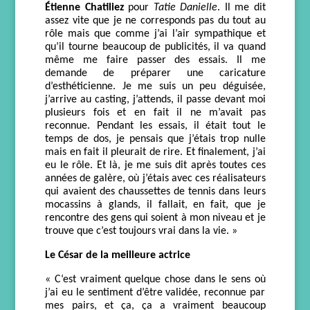
Étienne Ch
a
tiliez
pour
Tati
e
Daniel
le
.
Il
me dit
assez vite que je
ne corresponds pas du tout au
rôl
e mais que comme j’ai l’air sympathique et
qu’il
tourne beaucoup de pub
licité
s,
il va
quand
même
m
e faire passer des essais.
Il me
demande de préparer
une caricature
d’esthéticienn
e.
Je me suis un peu déguisée,
j’arrive au casting, j’attends,
il passe
devant moi
plusieurs fois et en fait il ne m’avait
pas
reconnue.
Pendant les essais
, il était tout le
temps de dos, je
pensais que j’étais trop
nul
le
mais en fait
il pleurait d
e ri
r
e
. Et
finalement,
j’ai
eu
le rôle
. Et là, je me suis di
t après
toutes ces
années de galère, où j’étais avec ces réalisateurs
qui avaient des chaussettes de tennis dans leurs
mocassins
à glands
, il fallait,
en fait,
que je
rencontre des gens qui soient à mon niveau et je
trouve que c’est toujours vrai dans la vie. »
Le César de la meilleure actrice
«
C
‘est vraiment quelque chose
dans le sens où
j’ai
eu
le sentiment d’être validée, reconnue par
mes p
air
s, et ça, ça a vraiment beaucoup