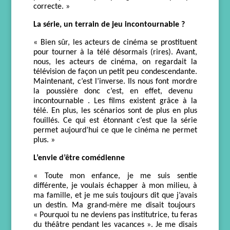
correct
e
. »
La série, un terrain de jeu
incontournable ?
«
Bien sûr, l
es acteurs de cinéma se prostituent
pour tourner à la télé
désormais
(rires)
.
A
vant,
nous, les acteurs de cinéma, on regardait
la
télévision
de façon un petit peu condescendante.
Maintenant, c’est l’inverse. Ils nous font mor
dre
la poussi
ère donc c’est, en effet, devenu
incontournable . Le
s films existent grâce à la
télé. En plus,
l
es scénarios sont de plus en plus
fouillés.
Ce qui est étonnant c’est que la série
permet aujourd’hui ce que le cinéma ne permet
plus.
»
L’e
nvie d’être comédienne
«
Toute mon enfance
,
je me suis sentie
différente, je
voulais échapper à mon milieu,
à
ma famille,
et je me
suis toujours dit que j’avais
un destin.
M
a grand-mère me disait toujours
«
P
ourquoi t
u n
e
devien
s pas institutrice, tu feras
du théâtre pendant les vacances ».
J
e me disais