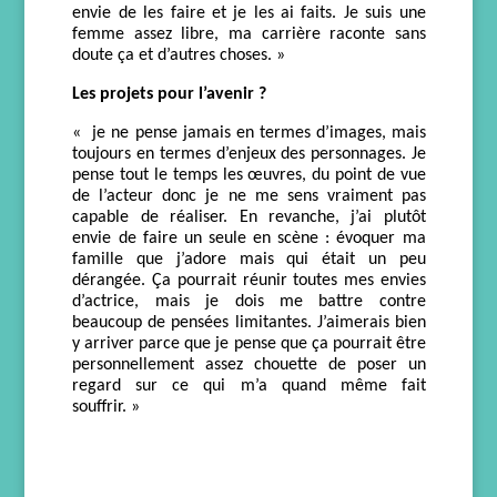
envie de les faire
et
je les ai faits.
J
e suis une
femme assez libre, ma carrière raconte sans
doute ça et d’autres choses. »
Le
s projets pour l’avenir ?
«
je ne pense jamais en termes d’images, mais
toujours en termes d’enjeux des personnages. Je
pense t
out le temps
les œuvres, du point de vue
de l’acteur
d
on
c
je ne
me
sens vraiment pas
capable
de réaliser
.
En revanche,
j’
ai
plutôt
envie de faire un s
eul
e
en scène :
évoquer ma
famille que j’adore mais qui é
tai
t un peu
dérangée. Ça
pourrait réunir toutes mes envies
d’actrice, mais je dois me battre contre
beaucoup de pensées limitantes. J’aimerais bien
y arriver parce que je pense que ça pourrait être
personnellement
assez chouette de poser un
regard sur ce qui
m’a
quand même fait
souffrir. »