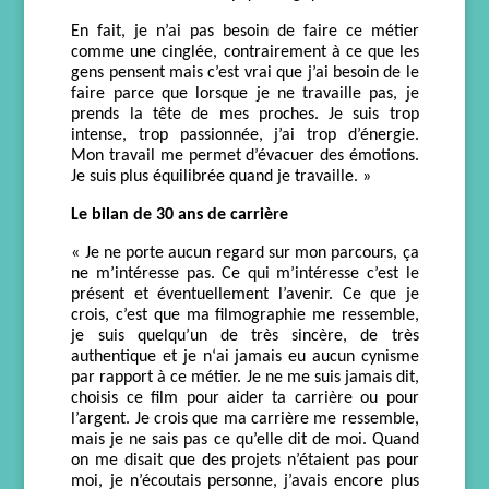
En fait, j
e n’ai pas besoin de faire
ce métier
comme une cinglée,
contrairement à ce que
les
gens pensent
m
ais
c’est vrai que
j’ai besoin de le
faire parce qu
e lorsque
je ne travaille pas, je
prends la tête
de mes proches
. Je suis trop
intense, trop passionnée, j’ai trop d’énergie.
Mon travail me permet d’évacuer des émotions.
J
e suis plus équilibrée quand je travaille. »
Le bilan de 30 ans de carrière
« J
e ne porte aucun regard sur mon parcours, ça
ne
m’intéresse pas. Ce qui m’intéresse c’est le
présen
t et
éventuellement l’avenir. Ce que je
crois, c’est que ma filmographie me resse
mble,
je suis quelqu’un de très sincère, de très
authentique
et
je n
‘ai jamais eu aucun cynisme
par rapport à ce méti
er
. Je ne me suis jamais dit,
choisis ce film
pour
aider ta carrière
ou
pour
l’argent.
J
e crois que m
a carrière me ressemble,
mais je ne sais pas ce qu’elle dit de moi.
Quand
on me disait que des projets n’étaient pas pour
moi, je n’écoutais personne,
j’avais
encore plus