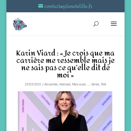
contact@planetelille.fr
Karin Viard : « Je crois que ma
carrière me ressemble mais je
ne sais pas ce qu’elle dit de
moi »
25/03/2025
|
Actualités
,
Festivals
,
Mais aussi ...
,
Séries
,
Télé