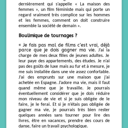
dernièrement qui s’appelle « La maison des
femmes », un film féministe mais qui porte un
regard vraiment très complice sur les hommes
et les femmes, comment
on doit construire
ensemble
la société de demain ».
Boulimique de tournages ?
« Je fais pas mal de films c’est vrai, déjà
parce que je dois gagner ma vie.
J’ai
la
charge
de
mes deux filles
de
jeunes adultes. Je
leur paye des appart
ement
s, des études. Je n’ai
pas des goûts de luxe
m
ais au fur et à mesure, je
me suis installée dans une vie assez confortable.
J’ai des emprunts sur
une
maison que j’ai
acheté
e
en Espagne. J’adore ma vie, mais il faut
quand même que je travaille. Je pourrais
éventuellement considérer que je dois réduire
mon niveau de vie et si je suis obligée de le
faire, je le ferai.
Et
si je n’étais pas obligée de
gagner ma vie, je pourrais très bien rester
quelques années sans t
ourner pour lire des
livres, être en vacances, prendre des cours de
danse, faire un travail psychologique.