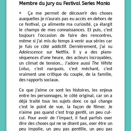
Membre du jury au Festival Series Mania
«
Ça
me permet de découvrir des choses
auxquelles je n’aurais pas eu accès
e
n dehors de
ce festival
, ça alimente ma curiosité,
ça élargit
le champs de mes connaissances
. Et puis, c’est
toujours l’occasion de faire des rencontres,
même si j’ai mis du temps à venir aux séries car
je fuis ce côté addictif.
D
ernièrement, j’ai vu
Adolescence
su
r Netfli
x. Il y a
des plans-
séquences d’une heure, des acteurs incroyables,
un climat de tension…
J
‘adore
aussi
The White
Lotu
s
,
c’est narquois, c’est méchant,
c
‘est
vraiment une critique du couple, de la famille,
des rapports sociaux.
Ce que j’aime ce sont les histoires, les enjeux
entre les personnages,
le côté original,
car
on
a
déjà
traité t
o
us les sujets donc ce qui
c
hange
c’est le po
i
n
t de vue, la faç
o
n de filmer. Je
n’aime pas quand c’est trop gentil, un peu cul-
cul.
P
our avoir de l’impact, il faut parfois oser
dire des choses qui ne se disent pas, oser être un
peu impoli
e
,
un peu
pas gentil
le
, un peu pas