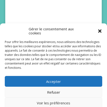
Gérer le consentement aux
cookies
Pour offrir les meilleures expériences, nous utilisons des technologies
telles que les cookies pour stocker et/ou accéder aux informations des
Bruno Solo et Issa
appareils. Le fait de consentir à ces technologies nous permettra de
traiter des données telles que le comportement de navigation ou les ID
Doumbia rejoignent
uniques sur ce site. Le fait de ne pas consentir ou de retirer son
Scènes de ménages
consentement peut avoir un effet négatif sur certaines caractéristiques
et fonctions.
Le lancement de la dix-huitième saison de
Scènes de ménages est programmé pour le lundi
Accepter
24 août à 20 h 40 sur M6. De...
Refuser
Lire plus
Voir les préférences