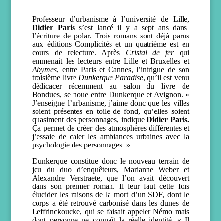
Professeur d’urbanisme à l’université de Lille,
Didier Paris
s’est lancé il y a sept ans dans
l’écriture de polar. Trois romans sont déjà parus
aux éditions Complicités et un quatrième est en
cours de relecture.
Après
Cristal de fer
qui
emmenait les lecteurs entre Lille et Bruxelles et
Abymes
, entre Paris et Cannes, l’intrigue de son
troisième livre
Dunkerque Paradise
, qu’il est venu
dédicacer récemment au salon du livre de
Bondues, se noue entre Dunkerque et Avignon. «
J’enseigne l’urbanisme, j’aime donc que les villes
soient présentes en toile de fond, qu’elles soient
quasiment des personnages, indique
Didier Paris.
Ça permet de créer des atmosphères différentes et
j’essaie de caler les ambiances urbaines avec la
psychologie des personnages. »
Dunkerque constitue donc le nouveau terrain de
jeu du duo d’enquêteurs, Marianne Weber et
Alexandre Verstraete, que l’on avait découvert
dans son premier roman. Il leur faut cette fois
élucider les raisons de la mort d’un SDF, dont le
corps a été retrouvé carbonisé dans les dunes de
Leffrinckoucke, qui se faisait appeler Némo mais
dont personne ne connaît la réelle identité. « Il