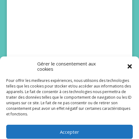
Gérer le consentement aux
cookies
Pour offrir les meilleures expériences, nous utilisons des technologies
telles que les cookies pour stocker et/ou accéder aux informations des
Bruno Solo et Issa
appareils. Le fait de consentir à ces technologies nous permettra de
traiter des données telles que le comportement de navigation ou les ID
Doumbia rejoignent
uniques sur ce site. Le fait de ne pas consentir ou de retirer son
Scènes de ménages
consentement peut avoir un effet négatif sur certaines caractéristiques
et fonctions.
Le lancement de la dix-huitième saison de
Scènes de ménages est programmé pour le lundi
Accepter
24 août à 20 h 40 sur M6. De...