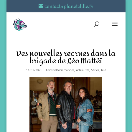
contact@planetelille.fr
Des nouvelles recrues dans la
brigade de Léo Mattéï
11/02/2026
|
A vos télécommandes
,
Actualités
,
Séries
,
Télé