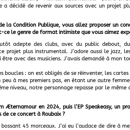
e a décidé de revenir aux sources avec un projet plu
de la Condition Publique, vous allez proposer un co
st-ce le genre de format intimiste que vous aimez exp
plutôt adepte des clubs, avec du public debout, du
 projet plus instrumental. J’adore aussi le jazz, le
i être avec des musiciens. J’avais demandé à mon tou
s boucles : on est obligés de se réinventer, les cartes
s un peu à mes premiers pas, en étant une autre femm
 même niveau, notre personnage repasse par le même 
tam Æternamour
en 2024
, puis
l’EP Speakeasy, un pro
s de
ce concert à Roubaix ?
 bossant 45 morceaux. J’ai eu l’audace de dire à me