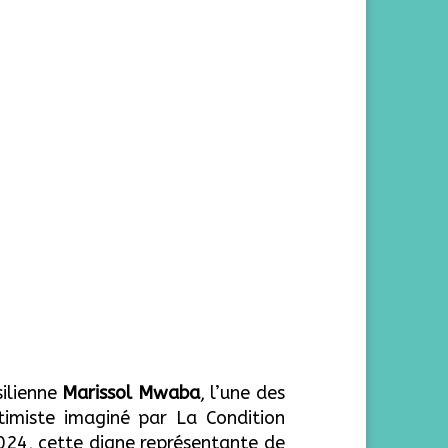
silienne
Marissol Mwaba
, l’une des
timiste imaginé par La Condition
024, cette digne représentante de