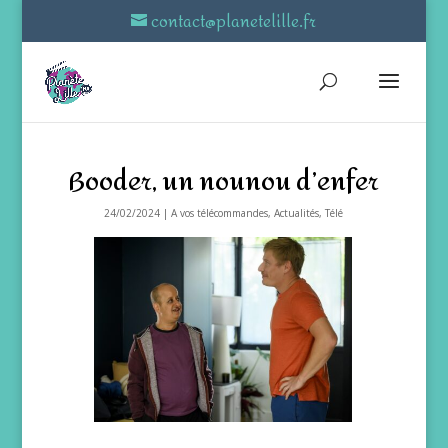
contact@planetelille.fr
Booder, un nounou d’enfer
24/02/2024
|
A vos télécommandes
,
Actualités
,
Télé