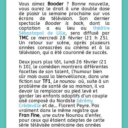
Vous aimez
Booder
? Bonne nouvelle,
vous aurez le droit à une double dose
de plaisir la semaine prochaine sur vos
écrans de télévision. Son dernier
spectacle
Booder is back
, dont la
captation a eu lieu au
théâtre
Sébastopol de Lille
, sera diffusé par
TMC
ce mercredi 28 février (21 h 25).
Un retour sur scène, après plusieurs
années consacrées au cinéma et à la
télévision, qui a été couronné de succès.
Deux jours plus tôt, lundi 26 février (21
h 10), le comédien montrera différentes
facettes de son talent, l’humour bien
sûr mais aussi la bienveillance, dans une
fiction sur
TF1
,
Le nounou
où, suite à un
problème de santé de sa maman, il va
devoir la remplacer au pied levé et
garder les enfants adoptifs d’un couple
aisé composé du Nordiste
Gérémy
Crédeville
et de… Florent Peyre. Pas
vraiment dans le même registre que
Fran Fine
, une autre Nounou d’enfer,
pour ceux qui étaient adeptes de cette
série télévisée américaine des années