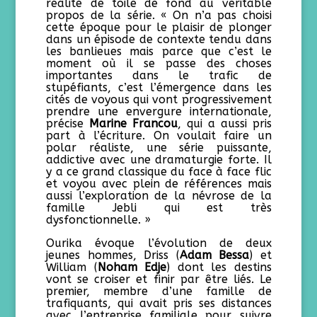
réalité de toile de fond au véritable
propos de la série. « On n’a pas choisi
cette époque pour le plaisir de plonger
dans un épisode de contexte tendu dans
les banlieues mais parce que c’est le
moment où il se passe des choses
importantes dans le trafic de
stupéfiants, c’est l’émergence dans les
cités de voyous qui vont progressivement
prendre une envergure internationale,
précise
Marine Francou
, qui a aussi pris
part à l’écriture. On voulait faire un
polar réaliste, une série puissante,
addictive avec une dramaturgie forte. Il
y a ce grand classique du face à face flic
et voyou avec plein de références mais
aussi l’exploration de la névrose de la
famille Jebli qui est très
dysfonctionnelle. »
Ourika évoque l’évolution de deux
jeunes hommes, Driss (
Adam Bessa
) et
William (
Noham Edje
) dont les destins
vont se croiser et finir par être liés. Le
premier, membre d’une famille de
trafiquants, qui avait pris ses distances
avec l’entreprise familiale pour suivre