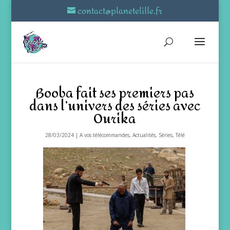
contact@planetelille.fr
Booba fait ses premiers pas
dans l’univers des séries avec
Ourika
28/03/2024
|
A vos télécommandes
,
Actualités
,
Séries
,
Télé