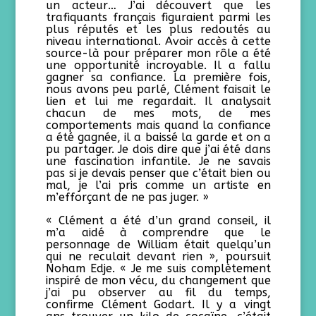
un acteur… J’ai découvert que les
trafiquants français figuraient parmi les
plus réputés et les plus redoutés au
niveau international. Avoir accès à cette
source-là pour préparer mon rôle a été
une opportunité incroyable. Il a fallu
gagner sa confiance. La première fois,
nous avons peu parlé, Clément faisait le
lien et lui me regardait. Il analysait
chacun de mes mots, de mes
comportements mais quand la confiance
a été gagnée, il a baissé la garde et on a
pu partager. Je dois dire que j’ai été dans
une fascination infantile. Je ne savais
pas si je devais penser que c’était bien ou
mal, je l’ai pris comme un artiste en
m’efforçant de ne pas juger. »
« Clément a été d’un grand conseil, il
m’a aidé à comprendre que le
personnage de William était quelqu’un
qui ne reculait devant rien », poursuit
Noham Edje. « Je me suis complètement
inspiré de mon vécu, du changement que
j’ai pu observer au fil du temps,
confirme Clément Godart. Il y a vingt