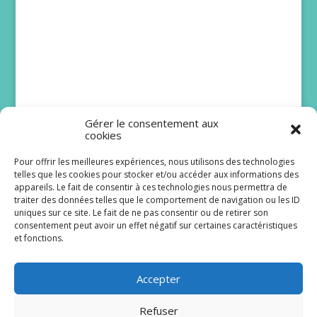
Gérer le consentement aux
cookies
Pour offrir les meilleures expériences, nous utilisons des technologies
telles que les cookies pour stocker et/ou accéder aux informations des
Bruno Solo et Issa
appareils. Le fait de consentir à ces technologies nous permettra de
traiter des données telles que le comportement de navigation ou les ID
Doumbia rejoignent
uniques sur ce site. Le fait de ne pas consentir ou de retirer son
Scènes de ménages
consentement peut avoir un effet négatif sur certaines caractéristiques
et fonctions.
Le lancement de la dix-huitième saison de
Scènes de ménages est programmé pour le lundi
Accepter
24 août à 20 h 40 sur M6. De...
Refuser
Lire plus