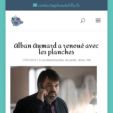
contact@planetelille.fr
Alban Aumard a renoué avec
les planches
17/07/2023
|
A vos télécommandes
,
Actualités
,
Séries
,
Télé