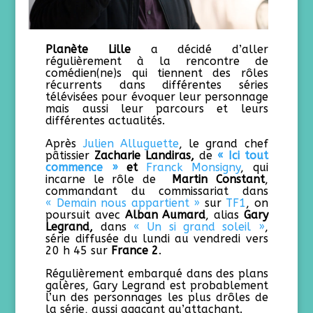
Planète Lille
a décidé d’aller
régulièrement à la rencontre de
comédien(ne)s qui tiennent des rôles
récurrents dans différentes séries
télévisées pour évoquer leur personnage
mais aussi leur parcours et leurs
différentes actualités.
Après
Julien Alluguette
, le grand chef
pâtissier
Zacharie Landiras,
de
« Ici tout
commence »
et
Franck Monsigny
, qui
incarne le rôle de
Martin Constant
,
commandant du commissariat dans
« Demain nous appartient »
sur
TF1
, on
poursuit avec
Alban Aumard
, alias
Gary
Legrand,
dans
« Un si grand soleil »
,
série diffusée du lundi au vendredi vers
20 h 45 sur
France 2
.
Régulièrement embarqué dans des plans
galères, Gary Legrand est probablement
l’un des personnages les plus drôles de
la série, aussi agaçant qu’attachant.