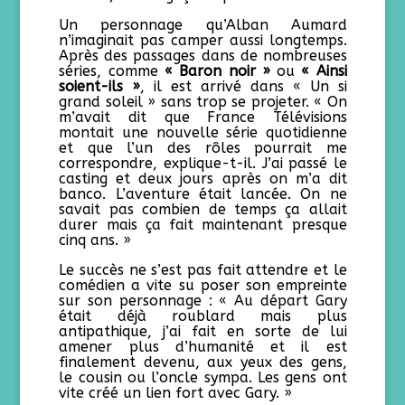
Un personnage qu’Alban Aumard
n’imaginait pas camper aussi longtemps.
Après des passages dans de nombreuses
séries, comme
« Baron noir »
ou
« Ainsi
soient-ils »
, il est arrivé dans « Un si
grand soleil » sans trop se projeter. « On
m’avait dit que France Télévisions
montait une nouvelle série quotidienne
et que l’un des rôles pourrait me
correspondre, explique-t-il. J’ai passé le
casting et deux jours après on m’a dit
banco. L’aventure était lancée. On ne
savait pas combien de temps ça allait
durer mais ça fait maintenant presque
cinq ans. »
Le succès ne s’est pas fait attendre et le
comédien a vite su poser son empreinte
sur son personnage : « Au départ Gary
était déjà roublard mais plus
antipathique, j’ai fait en sorte de lui
amener plus d’humanité et il est
finalement devenu, aux yeux des gens,
le cousin ou l’oncle sympa. Les gens ont
vite créé un lien fort avec Gary. »