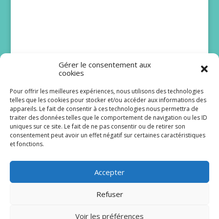
Gérer le consentement aux
cookies
Pour offrir les meilleures expériences, nous utilisons des technologies
telles que les cookies pour stocker et/ou accéder aux informations des
DNA : Juliette Mabilat
appareils. Le fait de consentir à ces technologies nous permettra de
traiter des données telles que le comportement de navigation ou les ID
attendait une belle
uniques sur ce site. Le fait de ne pas consentir ou de retirer son
histoire pour Lizzie
consentement peut avoir un effet négatif sur certaines caractéristiques
et fonctions.
Même si elle ne fait pas partie du casting de la
première heure, Juliette Mabilat a désormais un
Accepter
sacré vécu dans la série...
Refuser
Lire plus
Voir les préférences