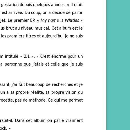
 gestation depuis quelques années. « Il était
id est arrivée. Du coup, on a décidé de partir
jet. Le premier EP, «
My name is Whities
»
plus brut au niveau musical.
Cet
album est le
s premiers titres et aujourd’hui je ne suis
um intitulé « 2.1 ». « C’est énorme pour un
a personne que j’étais et celle que je suis
essant,
j’ai fait
beaucoup de recherches et je
un a sa propre réalité, sa propre vision du
 recette, pas de méthode.
C
e qui me permet
ursuit-il. Dans cet album on parle vraiment
ock. »