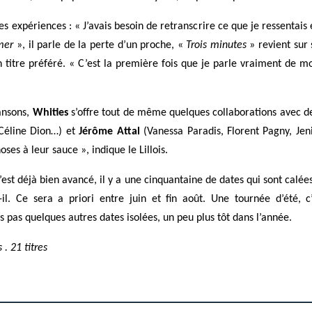
ses expériences : « J’avais besoin de retranscrire ce que je ressentais
mer
», il parle de la perte d’un proche, «
Trois minutes
» revient sur
n titre préféré. « C’est la première fois que je parle vraiment de mo
hansons,
Whities
s’offre tout de même quelques collaborations avec 
Céline Dion…) et
Jérôme Attal
(Vanessa Paradis, Florent Pagny, Jen
hoses à leur sauce », indique le
Lillois
.
 C’est déjà bien avancé, il y a une cinquantaine de dates qui sont ca
il. Ce sera a priori entre juin et fin août. Une tournée d’été,
s pas quelques autres dates isolées, un peu plus tôt dans l’année.
 . 21 titres