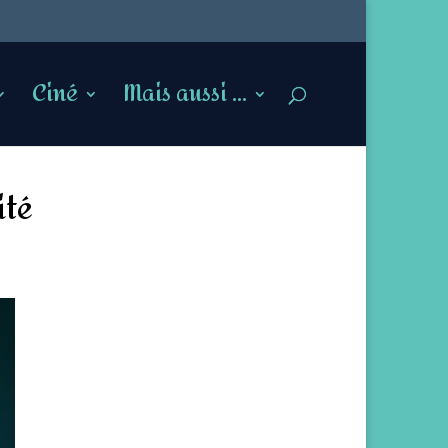
Ciné
Mais aussi …
ité