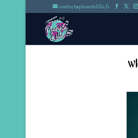
contact@planetelille.fr
Wh