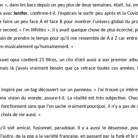
as
», dans les bacs depuis un peu plus de deux semaines, était, lui, en
s avec
Jenifer
, confirme-t-il. J’espérais le sortir peu après et la Cov
e faire un peu face A et face B pour montrer l’univers global du pro
le second, « I’m
Whities
», il y avait quelque chose de plus écorché, 
in de prendre le temps pour qu’il me ressemble de A à Z car entre le
bien musicalement qu’humainement. »
uvel opus
contient 21 titres, un clin d’œil aussi à son premier alb
ais là j’avais vraiment besoin que ça retrace toutes ces années, l
 inspiré par un tag
découvert
sur un panneau. «
J
’ai trouvé ça intér
ma vision du monde, assure-t-il. L
a réalité est très subjective.
C
hac
i fonctionnent sans qu
e l
’on sache vraiment pourquoi, il n’y a pas de
 choix de vie aussi. »
’il soit amical, fusionnel, paradoxal. Il y a aussi le désamour, po
’autre, de la pop à la variété française, en passant par la funk et le r