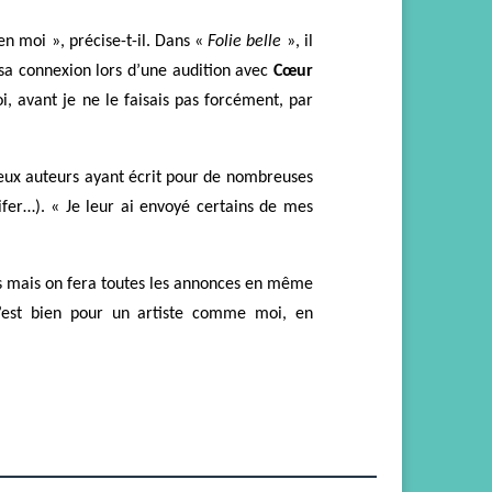
 en moi », précise-t-il. Dans «
Folie belle
», il
 sa connexion
lors d’une audition
avec
Cœur
i, avant je ne le faisais pas forcément, par
deux auteurs
ayant
écrit pour
de nombreuses
ifer…). « Je leur ai envoyé certains de mes
lées mais on fera toutes les annonces en même
 c’est bien pour un artiste comme moi, en