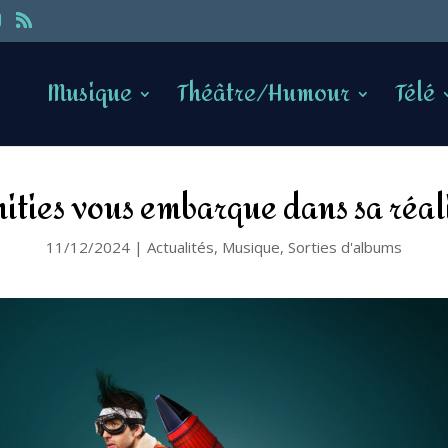
Musique
Théâtre/Humour
Télé
ities vous embarque dans sa réal
11/12/2024
|
Actualités
,
Musique
,
Sorties d'albums