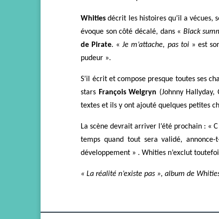
Whities
décrit les histoires qu’il a vécues, 
évoque son côté décalé, dans «
Black sum
de Pirate
. «
Je m’attache, pas toi
» est so
pudeur ».
S’il écrit et compose presque toutes ses c
stars
François Welgryn
(Johnny Hallyday, 
textes et ils y ont ajouté quelques petites c
L
a scène devrait arriver l’été prochain : «
temps quand tout sera validé, annonce-t-
développement » . Whities n’exclut toutefoi
«
La réalité n’existe pas », album de Whities