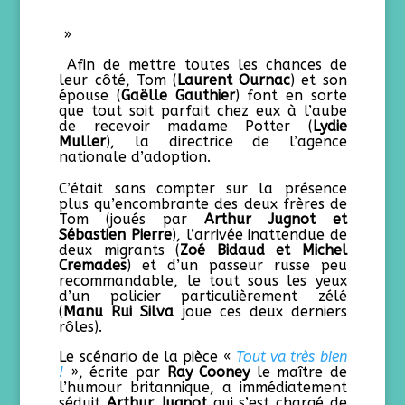
»
Afin de mettre toutes les chances de
leur côté, Tom (
Laurent Ournac
) et son
épouse (
Gaëlle Gauthier
) font en sorte
que tout soit parfait chez eux à l’aube
de recevoir madame Potter (
Lydie
Muller
), la directrice de l’agence
nationale d’adoption.
C’était sans compter sur la présence
plus qu’encombrante des deux frères de
Tom (joués par
Arthur Jugnot et
Sébastien Pierre
), l’arrivée inattendue de
deux migrants (
Zoé Bidaud et Michel
Cremades
) et d’un passeur russe peu
recommandable, le tout sous les yeux
d’un policier particulièrement zélé
(
Manu Rui Silva
joue ces deux derniers
rôles).
Le scénario de la pièce «
Tout va très bien
!
», écrite par
Ray Cooney
le maître de
l’humour britannique, a immédiatement
séduit
Arthur Jugnot
qui s’est chargé de