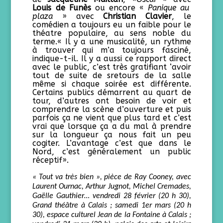
Louis de Funès
ou encore
«
Panique au
plaza
»
avec
Christian Clavier
, le
comédien a toujours eu un faible pour le
théatre populaire, au sens noble du
terme.
« Il y a une musicalité, un rythme
à trouver qui m’a toujours fasciné,
indique-t-il. Il y a aussi ce rapport direct
avec le public, c’est très gratifiant ‘avoir
tout de suite de sretours de la salle
même si chaque soirée est différente.
Certains publics démarrent au quart de
tour, d’autres ont besoin de voir et
comprendre la scène d’ouverture et puis
parfois ça ne vient que plus tard et c’est
vrai que lorsque ça a du mal à prendre
sur la longueur ça nous fait un peu
cogiter. L’avantage c’est que dans le
Nord, c’est généralement un public
réceptif
».
« Tout va très bien », pièce de Ray Cooney, avec
Laurent Ournac, Arthur Jugnot, Michel Cremades,
Gaëlle Gauthier… vendredi 28 février (20 h 30),
Grand théâtre à Calais ; samedi 1er
mars (20 h
30), espace culturel Jean de la Fontaine à Calais ;