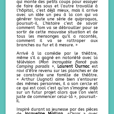
qui monte des petits coups pour essayer
de faire des sous et l’autre travaille à
l’hôpital, c’est déjà mieux, mais il arrive
avec un idée un peu à la con qui va
générer toute une série de quiproquos,
poursuit-il. L’histoire c’est de savoir
comment Tom va se débrouiller pour se
sortir de cette mauvaise situation et de
tous les mensonges qu’il a racontés,
comment il va se rattraper aux
branches au fur et à mesure. »
Arrivé à la comédie par le théâtre,
même s’il a gagné en notoriété avec la
télévision (
Mon incroyable fiancé
puis
Camping paradis
»,
Laurent Ournac
est
ravi d’être revenu sur les planches er de
se construite une famille de théâtre.
« Arthur (Jugnot) aime bien s’entourer
des mêmes personnes, il a son cercle et
ce qui est cool c’est qu’on s’imagine déjà
sur un futur projet alors que l’on vient
juste de commencer celui-là », poursuit-
il.
Inspiré durant sa jeunesse par des pièces
de
Jacqueline Maillan
,
«
Oscar
»
avec