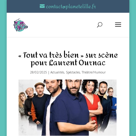
contact@planetelille.fr
« Tout va très bien » sur scène
pour Laurent Ournac
28/02/2025
|
Actualités
,
Spéctacles
,
Théâtre/Humour