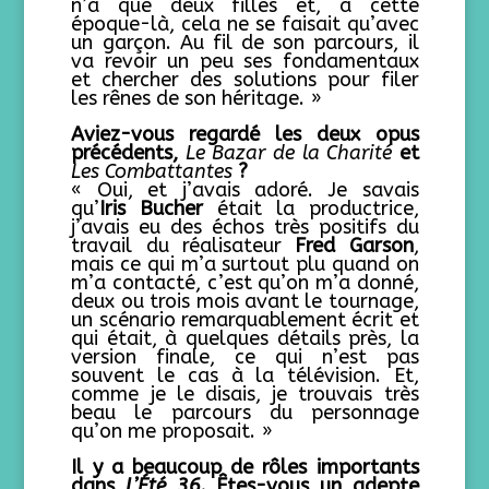
n’a que deux filles et, à cette
époque-là, cela ne se faisait qu’avec
un garçon. Au fil de son parcours, il
va revoir un peu ses fondamentaux
et chercher des solutions pour filer
les rênes de son héritage. »
Aviez-vous regardé les deux opus
précédents,
Le Bazar de la Charité
et
Les Combattantes
?
« Oui, et j’avais adoré. Je savais
qu’
Iris Bucher
était la productrice,
j’avais eu des échos très positifs du
travail du réalisateur
Fred Garson
,
mais ce qui m’a surtout plu quand on
m’a contacté, c’est qu’on m’a donné,
deux ou trois mois avant le tournage,
un scénario remarquablement écrit et
qui était, à quelques détails près, la
version finale, ce qui n’est pas
souvent le cas à la télévision. Et,
comme je le disais, je trouvais très
beau le parcours du personnage
qu’on me proposait. »
Il y a beaucoup de rôles importants
dans
L’Été 36
. Êtes-vous un adepte