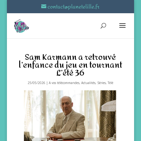
contact@planetelille.fr
Sam Karmann a retrouvé
l’enfance du jeu en tournant
L’été 36
25/05/2026
|
A vos télécommandes
,
Actualités
,
Séries
,
Télé