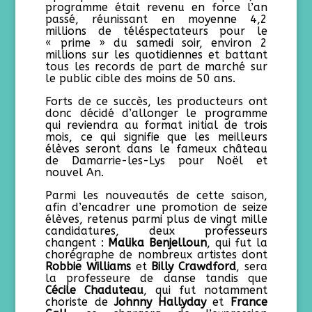
programme était revenu en force l’an
passé, réunissant en moyenne 4,2
millions de téléspectateurs pour le
« prime » du samedi soir, environ 2
millions sur les quotidiennes et battant
tous les records de part de marché sur
le public cible des moins de 50 ans.
Forts de ce succès, les producteurs ont
donc décidé d’allonger le programme
qui reviendra au format initial de trois
mois, ce qui signifie que les meilleurs
élèves seront dans le fameux château
de Damarrie-les-Lys pour Noël et
nouvel An.
Parmi les nouveautés de cette saison,
afin d’encadrer une promotion de seize
élèves, retenus parmi plus de vingt mille
candidatures, deux professeurs
changent :
Malika Benjelloun
, qui fut la
chorégraphe de nombreux artistes dont
Robbie Williams
et
Billy Crawdford
, sera
la professeure de danse tandis que
Cécile Chaduteau
, qui fut notamment
choriste de
Johnny Hallyday
et
France