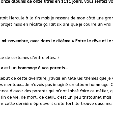
r onze albums de onze titres en 1111 jours, vous sentez v
ntait Hercule à la fin mais je ressens de mon côté une gran
 projet mais en réalité ça fait six ans que je courre un v
, mi-novembre, avec dans le dixième « Entre le rêve et le s
ue de certaines d’entre elles. »
zon » est un hommage à vos parents…
e début de cette aventure, j’avais en tête les thèmes que j
les mentaux… Je n’avais pas imaginé un album hommage. C
chance d’avoir des parents qui m’ont laissé faire ce métier,
in de vie, de mort, de deuil, c’est un peu tristounet mais
 cette dernière épreuve il a été fort. Je trouve aussi m