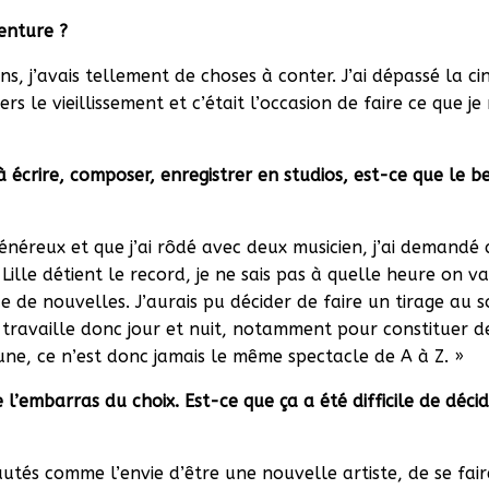
enture ?
s, j’avais tellement de choses à conter. J’ai dépassé la ci
rs le vieillissement et c’était l’occasion de faire ce que je
crire, composer, enregistrer en studios, est-ce que le be
généreux et que j’ai rôdé avec deux musicien, j’ai demandé
ille détient le record, je ne sais pas à quelle heure on va f
e nouvelles. J’aurais pu décider de faire un tirage au s
e travaille donc jour et nuit, notamment pour constituer d
ne, ce n’est donc jamais le même spectacle de A à Z. »
 l’embarras du choix. Est-ce que ça a été difficile de déci
eautés comme l’envie d’être une nouvelle artiste, de se fa