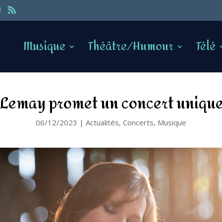
Musique
Théâtre/Humour
Télé
Lemay promet un concert unique 
06/12/2023
|
Actualités
,
Concerts
,
Musique