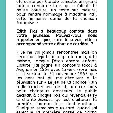
été écrite par Claude Lemesle, un grand
auteur connu de tous, qui a fait de la
haute couture, un texte sur mesure,
pour rendre hommage à madame Piaf,
cette immense dame de la chanson
française. »
Edith Piaf a beaucoup compté dans
votre jeunesse. Pouvez-vous nous
rappeler en quoi, sans le savoir, elle a
accompagné votre début de carrière ?
« Je ne l’ai jamais rencontrée mais on
l’écoutait déjà beaucoup à la radio, à la
maison, lorsque j’étais encore enfant.
Ensuite, j’ai gagné un concours local à
Avignon en 1964 avec
La vie en rose
mais
c’est surtout le 21 novembre 1965 que
les gens ont pu me découvrir à la
télévision sur « Le jeu de la chance »,un
radio-crochet en direct, un concours
pour chanteurs amateurs. Le public
décidait à chaque fois qui revenait et j’y
ai chanté
Jezebel
, qui est d’ailleurs la
première chanson de ce double album.
Quelques semaines plus tard, quand j’ai
effectué la première partie de Sacha