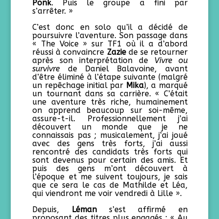
Ponk
. Puis le groupe a fini par
s’arrêter. »
C’est donc en solo qu’il a décidé de
poursuivre l’aventure. Son passage dans
« The Voice » sur TF1 où il a d’abord
réussi à convaincre
Zazie
de se retourner
après son interprétation de
Vivre ou
survivre
de Daniel Balavoine, avant
d’être éliminé à l’étape suivante (malgré
un repêchage initial par
Mika
), a marqué
un tournant dans sa carrière. « C’était
une aventure très riche, humainement
on apprend beaucoup sur soi-même,
assure-t-il. Professionnellement j’ai
découvert un monde que je ne
connaissais pas ; musicalement, j’ai joué
avec des gens très forts, j’ai aussi
rencontré des candidats très forts qui
sont devenus pour certain des amis. Et
puis des gens m’ont découvert à
l’époque et me suivent toujours, je sais
que ce sera le cas de Mathilde et Léa,
qui viendront me voir vendredi à Lille ».
Depuis,
Léman
s’est affirmé en
proposant des titres plus engagés : « Au