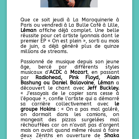
Que ce soit jeudi à La Maroquinerie à
Paris ou vendredi à La Bulle Café à Lille,
Léman
affiche déjà complet. Une belle
réussite pour cet artiste lyonnais dont le
premier EP « On est plein », sorti au mois
de juin, a déjà généré plus de quinze
millions de streams.
Passionné de musique depuis son jeune
âge, bercé par différents styles
musicaux d’
ACDC
à
Mozart
, en passant
par
Radiohead,
Pink Floyd,
Alain
Bashung ou Daniel Balavoine
,
Léman
a
découvert le chant avec
Jeff Buckley.
« J’essayais de le copier sans cesse à
l’époque », confie l’artiste qui a démarré
sa carrière collectivement avec
le
groupe Hokins
: « On a pas mal galéré,
on dormait dans les camions, on
mangeait des pizzas surgelées mal
réchauffées car on n’avait pas d’argent
mais on avait quand même réussi à faire
deux Zéniths en ouverture de
Shaka