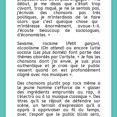
début, je me disais que c’était trop
clivant, trop risqué, je ne le sentais pas,
j’écrivais des chansons pas très
politiques, je m’interdisais de le faire
alors que c’est quelque chose qui
m’intéresse énormément,
avoue-t-il
.
J’écoute beaucoup de sociologues,
d’économistes. »
Sexisme, racisme (
Petit garçon
),
alcoolisme (
On attend
) ou encore lutte
sociale (
Les plus bornés
) font partie des
thèmes abordés par l’artiste. « Je fais les
chansons dont j’ai envie, je suis plus
authentique et je crois que le public
ressent quand on est profondément
aligné avec nos musiques ».
Des chansons plutôt pop rock même si
le jeune homme s’efforce de « glisser
des ingrédients empruntés au rap, à
l’électro ou à la musique classique ». Des
titres qu’il se réjouit de défendre sur
scène, un terrain d’expression qu’il a
appris à apprivoiser au fil du temps,
avec l’espoir que le public lillois sera,