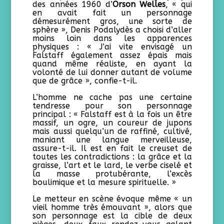
des années 1960 d’
Orson Welles
, « qui
en avait fait un personnage
démesurément gros, une sorte de
sphère », Denis Podalydès a choisi d’aller
moins loin dans les apparences
physiques : « J’ai vite envisagé un
Falstaff également assez épais mais
quand même réaliste, en ayant la
volonté de lui donner autant de volume
que de grâce », confie-t-il.
L’homme ne cache pas une certaine
tendresse pour son personnage
principal : « Falstaff est à la fois un être
massif, un ogre, un coureur de jupons
mais aussi quelqu’un de raffiné, cultivé,
maniant une langue merveilleuse,
assure-t-il. Il est en fait le creuset de
toutes les contradictions : la grâce et la
graisse, l’art et le lard, le verbe ciselé et
la masse protubérante, l’excès
boulimique et la mesure spirituelle. »
Le metteur en scène évoque même « un
vieil homme très émouvant », alors que
son personnage est la cible de deux