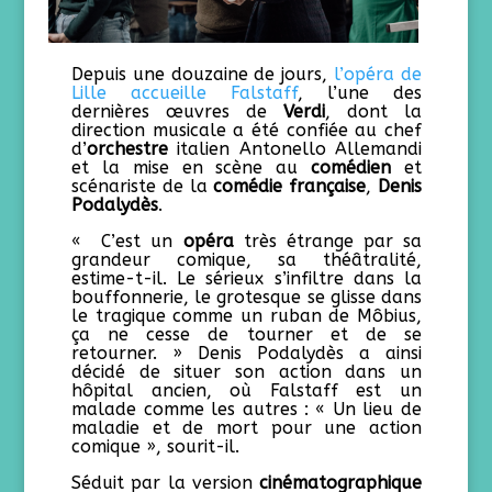
Depuis une douzaine de jours,
l’opéra de
Lille accueille Falstaff
, l’une des
dernières œuvres de
Verdi
, dont la
direction musicale a été confiée au chef
d’
orchestre
italien Antonello Allemandi
et la mise en scène au
comédien
et
scénariste de la
comédie française
,
Denis
Podalydès
.
« C’est un
opéra
très étrange par sa
grandeur comique, sa théâtralité,
estime-t-il. Le sérieux s’infiltre dans la
bouffonnerie, le grotesque se glisse dans
le tragique comme un ruban de Môbius,
ça ne cesse de tourner et de se
retourner. » Denis Podalydès a ainsi
décidé de situer son action dans un
hôpital ancien, où Falstaff est un
malade comme les autres : « Un lieu de
maladie et de mort pour une action
comique », sourit-il.
Séduit par la version
cinématographique