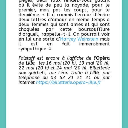
pièges, deux faux rendez-vous galant
où il évite de peu la noyade, pour le
premier, mais pas les coups, pour le
deuxième. « Il a commis l’erreur d’écrire
deux lettres d’amour en même temps à
deux femmes qui sont amies et qui sont
choquées par cette boursoufflure
d’orgueil, rappelle-t-il. On pourrait voir
en lui une sorte d’
Harvey Weinstein
mais
il est en fait immensément
sympathique. »
Falstaff est encore à l’affiche de l’
Opéra
de
Lille
, les 16 mai (20 h), 19 mai (20 h),
22 mai (20 h) et 24 mai (20 h). Billetterie
aux guichets, rue Léon Trulin à
Lille
, par
téléphone au 03 62 21 21 21 ou par
internet
https://billetterie.opera-lille.fr