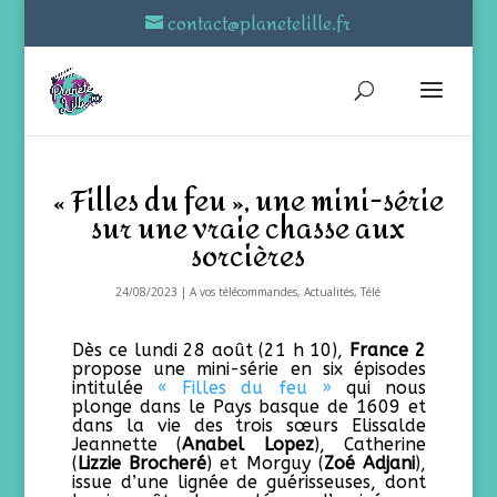
contact@planetelille.fr
« Filles du feu », une mini-série
sur une vraie chasse aux
sorcières
24/08/2023
|
A vos télécommandes
,
Actualités
,
Télé
Dès ce lundi 28 août (21 h 10),
France 2
propose une mini-série en six épisodes
intitulée
« Filles du feu »
qui nous
plonge dans le Pays basque de 1609 et
dans la vie des trois sœurs Elissalde
Jeannette (
Anabel Lopez
), Catherine
(
Lizzie Brocheré
) et Morguy (
Zoé Adjani
),
issue d’une lignée de guérisseuses, dont