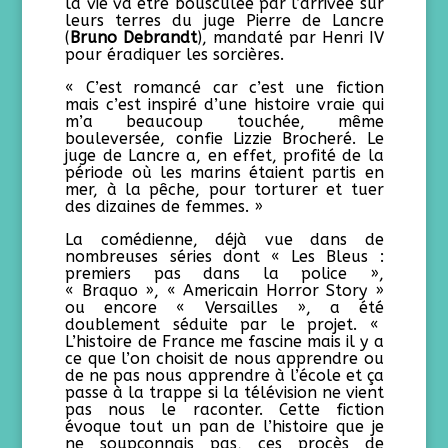
la vie va être bousculée par l’arrivée sur
leurs terres du juge Pierre de Lancre
(
Bruno Debrandt
), mandaté par Henri IV
pour éradiquer les sorcières.
« C’est romancé car c’est une fiction
mais c’est inspiré d’une histoire vraie qui
m’a beaucoup touchée, même
bouleversée, confie Lizzie Brocheré. Le
juge de Lancre a, en effet, profité de la
période où les marins étaient partis en
mer, à la pêche, pour torturer et tuer
des dizaines de femmes. »
La comédienne, déjà vue dans de
nombreuses séries dont « Les Bleus :
premiers pas dans la police »,
« Braquo », « Americain Horror Story »
ou encore « Versailles », a été
doublement séduite par le projet. «
L’histoire de France me fascine mais il y a
ce que l’on choisit de nous apprendre ou
de ne pas nous apprendre à l’école et ça
passe à la trappe si la télévision ne vient
pas nous le raconter. Cette fiction
évoque tout un pan de l’histoire que je
ne soupçonnais pas, ces procès de