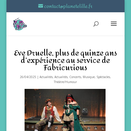
contact@planetelille.fr
Eve Druelle, plus de quinze ans
d’expérience au service de
Fabricurious
26/04/2025
|
Actualités
,
Actualités
,
Concerts
,
Musique
,
Spéctacles
,
Théâtre/Humour