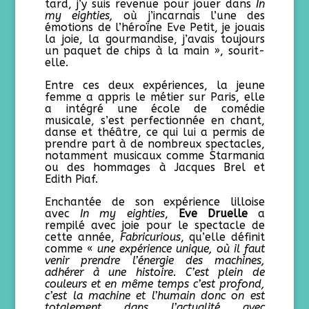
tard, j’y suis revenue pour jouer dans
In
my eighties,
où j’incarnais l’une des
émotions de l’héroïne Eve Petit, je jouais
la joie, la gourmandise, j’avais toujours
un paquet de chips à la main », sourit-
elle.
Entre ces deux expériences, la jeune
femme a appris le métier sur Paris, elle
a intégré une école de comédie
musicale, s’est perfectionnée en chant,
danse et théâtre, ce qui lui a permis de
prendre part à de nombreux spectacles,
notamment musicaux comme Starmania
ou des hommages à Jacques Brel et
Edith Piaf.
Enchantée de son expérience lilloise
avec
In my eighties
,
Eve Druelle
a
rempilé avec joie pour le spectacle de
cette année,
Fabricurious
, qu’elle définit
comme «
une expérience unique, où il faut
venir prendre l’énergie des machines,
adhérer à une histoire. C’est plein de
couleurs et en même temps c’est profond,
c’est la machine et l’humain donc on est
totalement dans l’actualité avec