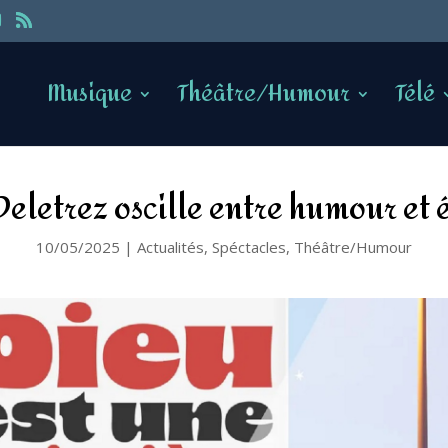
Musique
Théâtre/Humour
Télé
Deletrez oscille entre humour et
10/05/2025
|
Actualités
,
Spéctacles
,
Théâtre/Humour