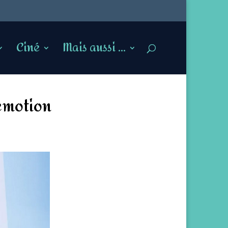
Ciné
Mais aussi …
 émotion