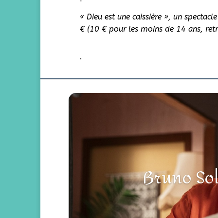
« Dieu est une ca
i
ssière », un spectacl
€ (10 € pour les moins de 14 ans, retr
.
Bruno Sol