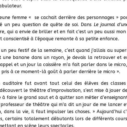
abulateur.
jeune femme « se cachait derrière des personnages » pou
té un peu question de quête de soi. Dans
Le journal d’un
e, qui a envie de briller et en fait c’est un peu aussi mon 
t conscientisé à l’époque remonte à sa petite enfance.
un peu festif de la semaine, c’est quand j’allais au sup
ait une banane dans un rayon, je devais la retrouver et ens
ppel et un jour la caissière m’a fait parler dans le micro
ai pris à ce moment-là goût à parler derrière le micro ».
auditoire fut avant tout celui des élèves des classes o
 découvert le théâtre d’improvisation, s’est mise à jouer d
 à faire le grand saut et à quitter son métier d’enseigna
n professeur de théâtre qui m’a dit un jour de me lancer e
, dans la vie, il faut impulser les choses. » Aujourd’hui c’
es, certains totalement débutants lors de différents cours
ettant en scène leurs spectacles.