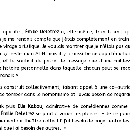
 capacités,
Émilie Deletrez
a, elle-même, franchi un cap 
lus je me rendais compte que j’étais complètement en train 
ce virage artistique. Je voulais montrer que je n’étais pas 
 ça reste mon ADN mais il y a aussi beaucoup d’émotions.
 et le souhait de passer le message que d’une faibles
ne histoire personnelle dans laquelle chacun peut se rec
randir. »
is construit collectivement, faisant appel à une co-autri
t de tomber dans le nombrilisme et j’avais besoin de regards
uk
puis
Elie Kakou
, admirative de comédiennes comm
,
Émilie Deletrez
se plaît à varier les plaisirs : « Je ne po
ement du théâtre collectif, j’ai besoin de nager entre les
i que j’ai besoin des autres. »