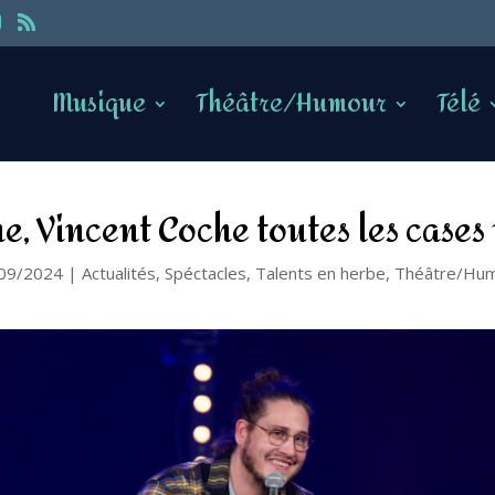
Musique
Théâtre/Humour
Télé
ne, Vincent Coche toutes les cases 
09/2024
|
Actualités
,
Spéctacles
,
Talents en herbe
,
Théâtre/Hu