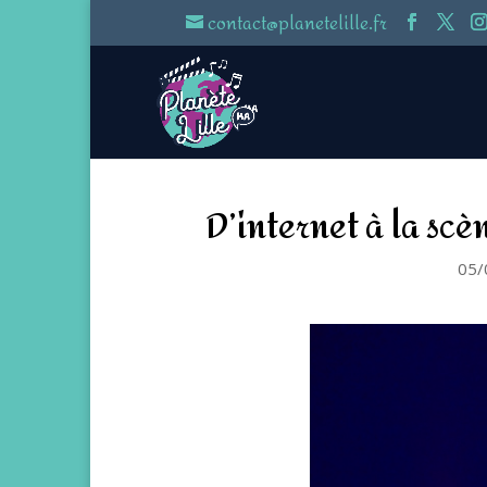
contact@planetelille.fr
D’internet à la scè
05/