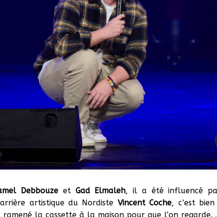
amel Debbouze
et
Gad Elmaleh
, il a été influencé 
rrière artistique du Nordiste
Vincent Coche
, c’est bie
ramené la cassette à la maison pour que l’on regarde. J