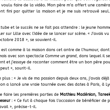
uite voulu faire de la vidéo. Mon père m’a offert une camér
nt fini par quitter la maison et je me suis retrouvé seul.
»
utube et le succès ne se fait pas attendre : le jeune hom
er sur Lille avec l’idée de se lancer sur scène. « J’avais v
octobre 2018 », se souvient-il.
s est comme à la maison dans cet antre de l’humour, dont i
mois avec son spectacle
Comme un grand
, dans lequel il 
rent et j’essaye de raconter comment être un bon père pou
eut », sourit-il.
 plus : « Je vis de ma passion depuis deux ans, j’avais dé
, on a lancé une vraie tournée avec des dates à Paris, à Ly
e faire les premières parties de
Mathieu Madénian, Tareek
eseur
: « Ce fut à chaque fois l’occasion de bénéficier de p
ail », précise-t-il.