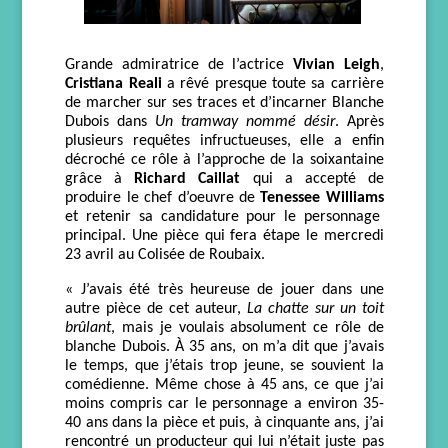
Grande admiratrice de l’actrice
Vivian Leigh
,
Cristiana Reali
a rêvé presque toute sa carrière
de marcher sur ses traces et d’incarner Blanche
Dubois dans
Un tramway nommé désir
. Après
plusieurs requêtes infructueuses, elle a enfin
décroché ce rôle à l’approche de la soixantaine
grâce à
Richard Caillat
qui a accepté de
produire le chef d’oeuvre de
Tenessee Williams
et retenir sa candidature pour le personnage
principal.
Une pièce qui fera étape
le
mercredi
23 avril au Colisée de Roubaix.
« J’avais été très heureuse de jouer dans une
autre pièce de cet auteur,
La chatte sur un toit
brûlant
, mais je voulais absolument ce rôle de
blanche Dubois. À 35 ans, on m’a dit que j’avais
le temps, que j’étais trop jeune, se
souvient la
comédienne
. M
ê
me chose à 45 ans, ce que j’ai
moins compris car le personnage a environ 35-
40
ans
dans la pièce et puis, à cinquante ans, j’ai
rencontré un producteur qui lui n’était juste pas