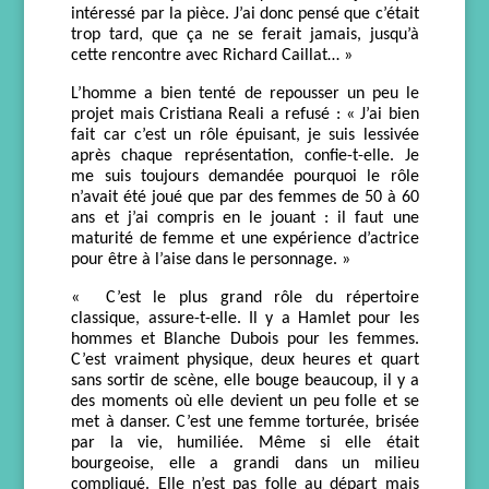
intéressé par la pièce. J’ai
donc
pensé que c’était
trop tard, que ça ne se ferait jamais, jusqu’à
cette rencontre avec Richard Caillat… »
L’homme a bien tenté de repousser un peu le
projet mai
s Cristiana Reali
a refusé : « J’ai bien
fait car c’est un rôle épuisant, je suis lessivée
après chaque représentation, confie-t-elle. Je
me suis toujours demandée pourquoi le rôle
n’avait été joué que par des femmes de 50 à 60
ans et j’ai compris en le jouant : il faut une
maturité de femme et une expérience d’actrice
pour être à l’aise dans le personnage. »
«
C’est le plus grand rôle du répertoire
classique, assure-t-elle.
Il y a Hamlet pour les
hommes et Blanche Dubois pour les femmes.
C’est vraiment physique, deux heures et quart
sans sortir de scène, elle bouge beaucoup, il y a
des moments où elle devient un peu folle et se
met à danser.
C’est une femme torturée, brisée
par la vie, humiliée. M
ê
me si elle était
bourgeoise, elle a grandi dans un milieu
compliqué. Elle n’est pas folle au départ mais