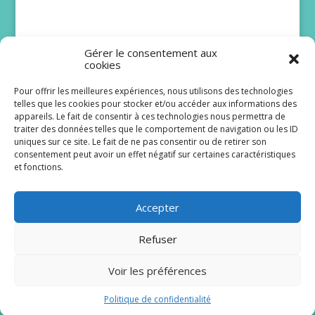
Gérer le consentement aux
cookies
Pour offrir les meilleures expériences, nous utilisons des technologies
telles que les cookies pour stocker et/ou accéder aux informations des
Bruno Solo et Issa
appareils. Le fait de consentir à ces technologies nous permettra de
traiter des données telles que le comportement de navigation ou les ID
Doumbia rejoignent
uniques sur ce site. Le fait de ne pas consentir ou de retirer son
Scènes de ménages
consentement peut avoir un effet négatif sur certaines caractéristiques
et fonctions.
Le lancement de la dix-huitième saison de
Scènes de ménages est programmé pour le lundi
Accepter
24 août à 20 h 40 sur M6. De...
Refuser
Lire plus
Voir les préférences
Politique de confidentialité