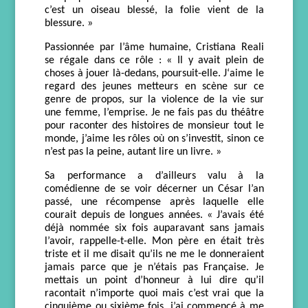
c’est un oiseau blessé, la folie vient de la
blessure. »
Passionnée par l’âme humaine, Cristiana Reali
se régale dans ce rôle : « Il y avait plein de
choses à jouer là-dedans, poursuit-elle. J
‘aime le
regard des jeunes metteurs en scène sur ce
genre de propos, sur la violence de la v
i
e sur
une femme, l’emprise. Je ne fais pas du théâtre
pour raconter des histoires de monsieur tout le
monde, j’aime les rôles où on s’investit, sinon ce
n’est pas la peine, autant lire un livre. »
Sa performance a d’ailleurs valu à la
comédienne de se voir décerner un César l’an
passé, une récompense après laquelle elle
courait depuis de longues années. « J’
avais été
déjà
nommée
six fois auparavant sans jamais
l’avoir, rappelle-t-elle. Mon père en était très
triste et il me disait qu’ils ne me le donneraient
jamais parce que je n’étais pas Française. Je
mettais un point d’honneur à lui dire qu’il
racontait n’importe quoi mais c’est vrai que la
cinquième ou sixième fois, j’ai commencé à me