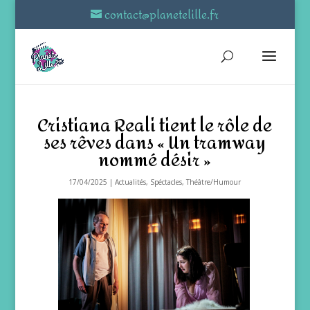
contact@planetelille.fr
Cristiana Reali tient le rôle de
ses rêves dans « Un tramway
nommé désir »
17/04/2025
|
Actualités
,
Spéctacles
,
Théâtre/Humour