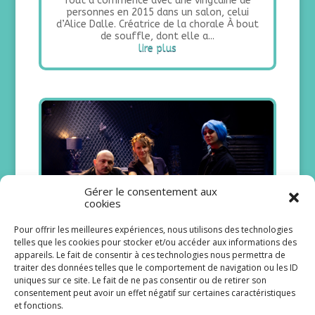
Tout a commencé avec une vingtaine de
personnes en 2015 dans un salon, celui
d’Alice Dalle. Créatrice de la chorale À bout
de souffle, dont elle a...
lire plus
Gérer le consentement aux
cookies
Pour offrir les meilleures expériences, nous utilisons des technologies
telles que les cookies pour stocker et/ou accéder aux informations des
appareils. Le fait de consentir à ces technologies nous permettra de
traiter des données telles que le comportement de navigation ou les ID
Vilain cœur donne une deuxième
uniques sur ce site. Le fait de ne pas consentir ou de retirer son
vie colorée à Madame Caprice
consentement peut avoir un effet négatif sur certaines caractéristiques
et fonctions.