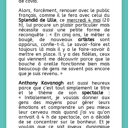
de covid.
Alors, forcément, renouer avec le public
français, comme il le fera avec celui du
Splendid de Lille
, ce
mercredi 4 mai
(20
h), lui procure un plaisir particulier mais
nécessite aussi une petite forme de
reconquête : « En cinq ans, le métier a
bougé, de nouveaux
artistes
sont
apparus, confie-t-il. Le savoir-faire est
toujours là mais il y a le faire-savoir à
mettre en place. Il y a des fidèles, ceux
qui viennent me découvrir parce que le
bouche à oreille fonctionne bien mais
beaucoup de gens ne savent pas encore
que je suis revenu. »
Anthony Kavanagh
est aussi heureux
parce que c’est tout simplement le titre
et le thème de son
spectacle
:
« Initialement, je voulais donner aux
gens des moyens pour gérer leurs
émotions et comprendre un peu mieux
leur cerveau mais quand j’ai vu qu’on
arrivait à 4 h de spectacle, on a décidé
de se concentrer sur le bonheur. Et je
voulais que ce soit joyeux, dynamique