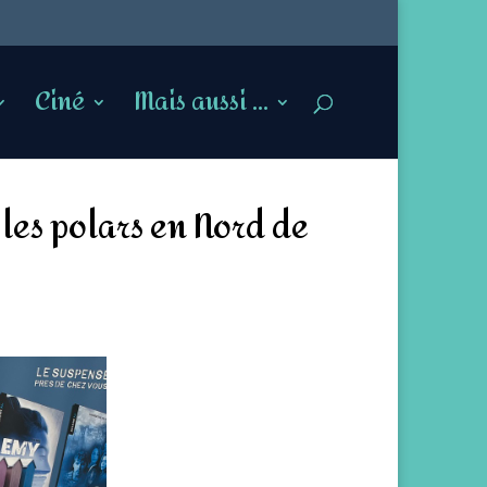
Ciné
Mais aussi …
les polars en Nord de