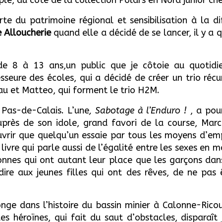
ple, du côté de la collection Polars en Nord junior ch
rte du patrimoine régional et sensibilisation à la dif
 Alloucherie
quand elle a décidé de se lancer, il y a 
de 8 à 13 ans,un public que je côtoie au quotidi
esseure des écoles, qui a décidé de créer un trio réc
au et Matteo, qui forment le trio H2M.
 Pas-de-Calais. L’une
, Sabotage à l’Enduro !
, a pou
près de son idole, grand favori de la course, Mar
uvrir que quelqu’un essaie par tous les moyens d’e
livre qui parle aussi de l’égalité entre les sexes en m
nnes qui ont autant leur place que les garçons dan
dire aux jeunes filles qui ont des rêves, de ne pas 
onge dans l’histoire du bassin minier à Calonne-Ric
es héroïnes, qui fait du saut d’obstacles, disparaî