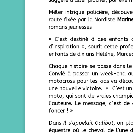
suggère d’aller piocher, par exem
Mêler intrigue policière, découve
route fixée par la Nordiste
Marine
romans jeunesses
« C’est destiné à des enfants 
d’inspiration », sourit cette prof
enfants de dix ans Hélène, Marce
Chaque histoire se passe dans le
Convié à passer un week-end au
motocross pour les kids va déco
une nouvelle victoire. « C’est un 
moto, qui sont de vraies champio
l’auteure. Le message, c’est de 
foncer ! »
Dans
Il s’appelait Galibot
, on pl
équestre où le cheval de l’une d