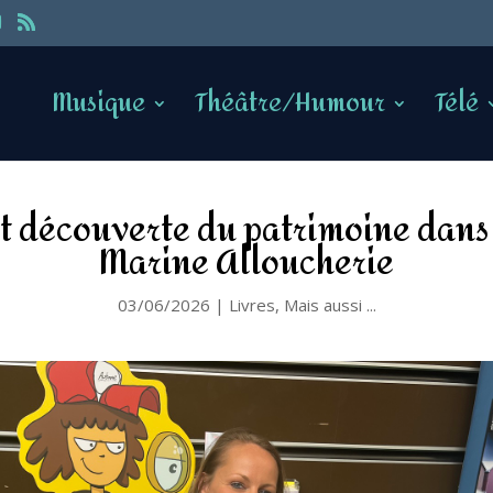
Musique
Théâtre/Humour
Télé
 et découverte du patrimoine dans 
Marine Alloucherie
03/06/2026
|
Livres
,
Mais aussi ...