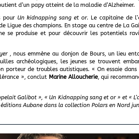
soutient d’un papy atteint de la maladie d’Alzheimer.
ns pour
Un kidnapping sang et or
. Le capitaine de 
de Ligue des champions. En stage au centre de La Gai
e se produise et pour découvrir les potentiels ravi
uyer
, nous emmène au donjon de Bours, un lieu ento
fouilles archéologiques, les jeunes se trouvent emb
porteur de troubles autistiques. « On essaie dans c
olérance », conclut
Marine Alloucheri
e
, qui recomman
appelait Galibot », « Un Kidnapping sang et or » et « L
ditions Aubane dans la collection Polars en Nord junior