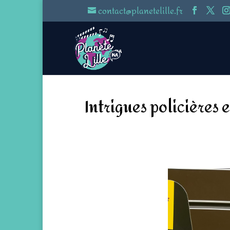
contact@planetelille.fr
Intrigues policières