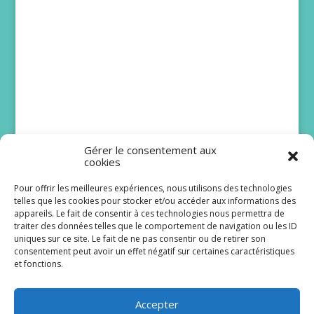
Gérer le consentement aux
cookies
Pour offrir les meilleures expériences, nous utilisons des technologies
telles que les cookies pour stocker et/ou accéder aux informations des
Bruno Solo et Issa
appareils. Le fait de consentir à ces technologies nous permettra de
traiter des données telles que le comportement de navigation ou les ID
Doumbia rejoignent
uniques sur ce site. Le fait de ne pas consentir ou de retirer son
Scènes de ménages
consentement peut avoir un effet négatif sur certaines caractéristiques
et fonctions.
Le lancement de la dix-huitième saison de
Scènes de ménages est programmé pour le lundi
Accepter
24 août à 20 h 40 sur M6. De...