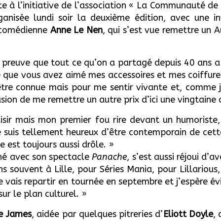
te à l’initiative de l’association « La Communauté de 
anisée lundi soir la deuxième édition, avec une i
 comédienne
Anne Le Nen
, qui s’est vue remettre un
e preuve que tout ce qu’on a partagé depuis 40 ans a
re que vous avez aimé mes accessoires et mes coiffures
être connue mais pour me sentir vivante et, comme j
sion de me remettre un autre prix d’ici une vingtaine 
aisir mais mon premier fou rire devant un humoriste
Je suis tellement heureux d’être contemporain de cet
e est toujours aussi drôle. »
rné avec son spectacle
Panache
, s’est aussi réjoui d’
ns souvent à Lille, pour Séries Mania, pour Lillarious
je vais repartir en tournée en septembre et j’espère é
sur le plan culturel. »
e James
, aidée par quelques pitreries d’
Eliott Doyle
,