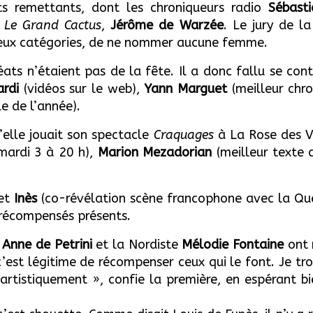
ts remettants, dont les chroniqueurs radio
Sébast
e
Le Grand Cactus
,
Jérôme de Warzée
. Le jury de l
 deux catégories, de ne nommer aucune femme.
réats n’étaient pas de la fête. Il a donc fallu se co
rdi
(vidéos sur le web),
Yann Margu
et
(meilleur chr
e de l’année).
u’elle jouait son spectacle
Craquages
à La Rose des Ve
mardi 3 à 20 h),
Marion Mezadorian
(meilleur texte d
 et
Inès
(co-révélation scène francophone avec la Q
s récompensés présents.
,
Anne de Petrini
et la Nordiste
Mélodie Fontaine
ont 
c’est légitime de récompenser ceux qui le font. Je tr
artistiquement », confie la première, en espérant bi