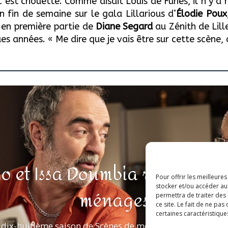
’est chouette. Comme disait Louis de Funès, il n’y a ri
 fin de semaine sur le gala Lillarious d’
Élodie Poux
, en première partie de
Diane Segard
au Zénith de Lill
ques années. « Me dire que je vais être sur cette scèn
o et Issa Doumbia rejoignent
Pour offrir les meilleure
stocker et/ou accéder au
ménages
permettra de traiter des
ce site. Le fait de ne pa
certaines caractéristique
 dix-huitième saison de Scènes de ménages est program