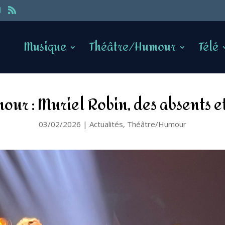
Musique
Théâtre/Humour
Télé
our : Muriel Robin, des absents e
03/02/2026
|
Actualités
,
Théâtre/Humour