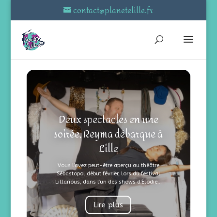
contact@planetelille.fr
Deux spectacles en une
soirée, Reyma débarque à
Lille
Vous l’avez peut-être aperçu au théâtre
Sébastopol début février, lors du festival
Lillarious, dans l’un des shows d’Élodie...
Lire plus