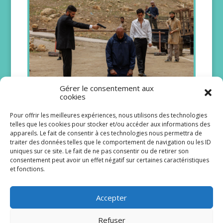
Gérer le consentement aux
cookies
Booba fait ses premiers pas dans
Pour offrir les meilleures expériences, nous utilisons des technologies
l’univers des séries avec Ourika
telles que les cookies pour stocker et/ou accéder aux informations des
appareils. Le fait de consentir à ces technologies nous permettra de
28/03/2024
traiter des données telles que le comportement de navigation ou les ID
Selon ses partenaires de travail c’est avec
uniques sur ce site. Le fait de ne pas consentir ou de retirer son
beaucoup d’envie, de rigueur et surtout
consentement peut avoir un effet négatif sur certaines caractéristiques
d’humilité qu’Elie Yaffa, plus connu sous le
et fonctions.
nom de Booba, s’est...
lire plus
Accepter
Refuser