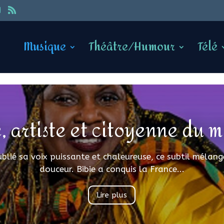
Musique
Théâtre/Humour
Télé
e, artiste et citoyenne du 
blié sa voix puissante et chaleureuse, ce subtil mélang
douceur. Bibie a conquis la France...
Lire plus