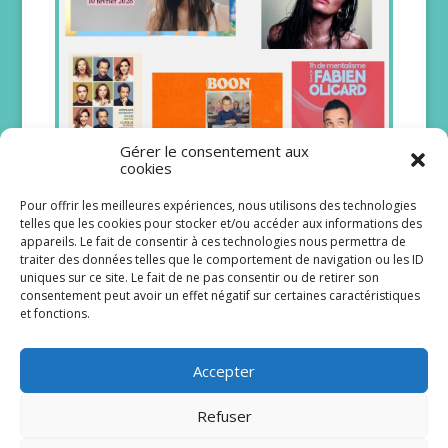
Gérer le consentement aux
cookies
Pour offrir les meilleures expériences, nous utilisons des technologies
Notre sélection de spectacles du 9
telles que les cookies pour stocker et/ou accéder aux informations des
au 15 février 2026
appareils. Le fait de consentir à ces technologies nous permettra de
traiter des données telles que le comportement de navigation ou les ID
07/02/2026
uniques sur ce site. Le fait de ne pas consentir ou de retirer son
Chaque samedi, nous vous livrons
consentement peut avoir un effet négatif sur certaines caractéristiques
désormais nos suggestions de sorties dans
et fonctions.
la métropole lilloise pour la semaine
suivante… Nos 5 coups de cœur du...
lire plus
Accepter
Refuser
Page 4 sur 26
« Première page
«
…