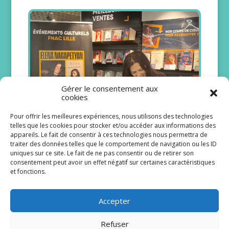
Gérer le consentement aux
cookies
Pour offrir les meilleures expériences, nous utilisons des technologies
telles que les cookies pour stocker et/ou accéder aux informations des
appareils. Le fait de consentir à ces technologies nous permettra de
traiter des données telles que le comportement de navigation ou les ID
uniques sur ce site. Le fait de ne pas consentir ou de retirer son
La bible d’une MILF : Elena
consentement peut avoir un effet négatif sur certaines caractéristiques
Nagapetyan à cœur ouvert
et fonctions.
15/02/2026
Elena Nagapetyan vient de passer plusieurs
Accepter
jours dans la région. Après avoir rempli le
Zénith de Lille mercredi avec son spectacle
« Ça valait le...
Refuser