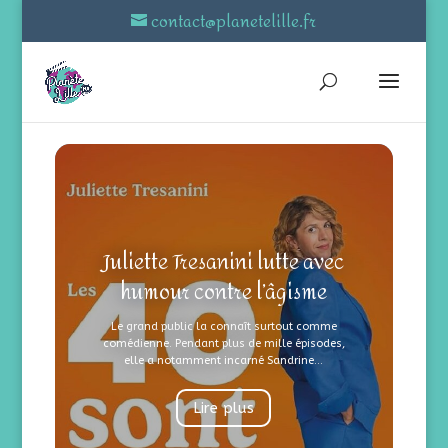
contact@planetelille.fr
Juliette Tresanini lutte avec
humour contre l’âgisme
Le grand public la connaît surtout comme
comédienne. Pendant plus de mille épisodes,
elle a notamment incarné Sandrine...
Lire plus