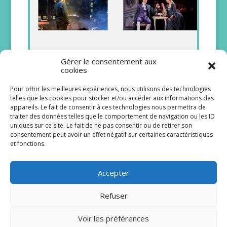
Gérer le consentement aux
cookies
Pour offrir les meilleures expériences, nous utilisons des technologies
telles que les cookies pour stocker et/ou accéder aux informations des
appareils. Le fait de consentir à ces technologies nous permettra de
traiter des données telles que le comportement de navigation ou les ID
Notre sélection de spectacles du
uniques sur ce site. Le fait de ne pas consentir ou de retirer son
consentement peut avoir un effet négatif sur certaines caractéristiques
12 au 18 janvier
et fonctions.
10/01/2026
Chaque samedi, nous vous livrons
Accepter
désormais nos suggestions de sorties dans
la métropole lilloise pour la semaine
suivante... Nos 5 coups de cœur du...
Refuser
lire plus
Voir les préférences